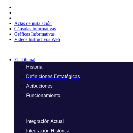
Ir
al
contenido
Actas de instalación
Cápsulas Informativas
Gráficas Informativas
Videos Instructivos Web
El Tribunal
Historia
Definiciones Estratégicas
Atribuciones
Funcionamiento
Integración Actual
Integración Histórica