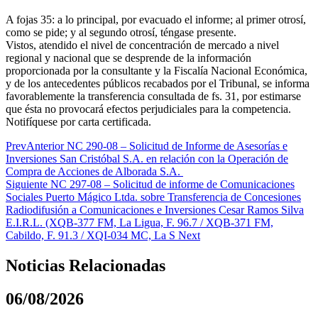
A fojas 35: a lo principal, por evacuado el informe; al primer otrosí,
como se pide; y al segundo otrosí, téngase presente.
Vistos, atendido el nivel de concentración de mercado a nivel
regional y nacional que se desprende de la información
proporcionada por la consultante y la Fiscalía Nacional Económica,
y de los antecedentes públicos recabados por el Tribunal, se informa
favorablemente la transferencia consultada de fs. 31, por estimarse
que ésta no provocará efectos perjudiciales para la competencia.
Notifíquese por carta certificada.
Prev
Anterior
NC 290-08 – Solicitud de Informe de Asesorías e
Inversiones San Cristóbal S.A. en relación con la Operación de
Compra de Acciones de Alborada S.A.
Siguiente
NC 297-08 – Solicitud de informe de Comunicaciones
Sociales Puerto Mágico Ltda. sobre Transferencia de Concesiones
Radiodifusión a Comunicaciones e Inversiones Cesar Ramos Silva
E.I.R.L. (XQB-377 FM, La Ligua, F. 96.7 / XQB-371 FM,
Cabildo, F. 91.3 / XQI-034 MC, La S
Next
Noticias Relacionadas
06/08/2026