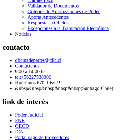
Tramite Fácil
Validador de Documentos
Criterios de Autorizaciones de Poder
Aporta Antecedentes
Respuestas a Oficios
Excepciones a la Tramitación Electrónica
Noticias
contacto
oficinadepartes@tdlc.cl
Contáctenos
9:00 a 14:00 hs
tel:+56227538300
Huérfanos 670, Piso 19
&nbsp&nbsp&nbsp&nbsp&nbsp(Santiago-Chile)
link de interés
Poder Judicial
FNE
OECD
ICN
Portal pago de Proveedores