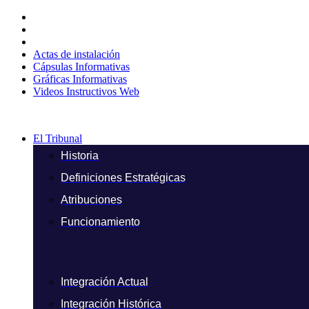
Ir
al
contenido
Actas de instalación
Cápsulas Informativas
Gráficas Informativas
Videos Instructivos Web
El Tribunal
Historia
Definiciones Estratégicas
Atribuciones
Funcionamiento
Integración Actual
Integración Histórica