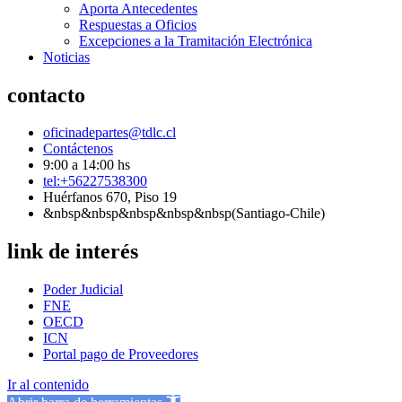
Aporta Antecedentes
Respuestas a Oficios
Excepciones a la Tramitación Electrónica
Noticias
contacto
oficinadepartes@tdlc.cl
Contáctenos
9:00 a 14:00 hs
tel:+56227538300
Huérfanos 670, Piso 19
&nbsp&nbsp&nbsp&nbsp&nbsp(Santiago-Chile)
link de interés
Poder Judicial
FNE
OECD
ICN
Portal pago de Proveedores
Ir al contenido