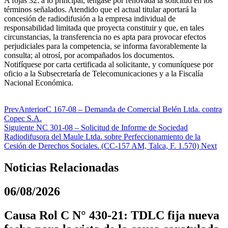
A fojas 32: a lo principal, téngase por renovada la solicitud en los
términos señalados. Atendido que el actual titular aportará la
concesión de radiodifusión a la empresa individual de
responsabilidad limitada que proyecta constituir y que, en tales
circunstancias, la transferencia no es apta para provocar efectos
perjudiciales para la competencia, se informa favorablemente la
consulta; al otrosí, por acompañados los documentos.
Notifíquese por carta certificada al solicitante, y comuníquese por
oficio a la Subsecretaría de Telecomunicaciones y a la Fiscalía
Nacional Económica.
Prev
Anterior
C 167-08 – Demanda de Comercial Belén Ltda. contra
Copec S.A.
Siguiente
NC 301-08 – Solicitud de Informe de Sociedad
Radiodifusora del Maule Ltda. sobre Perfeccionamiento de la
Cesión de Derechos Sociales. (CC-157 AM, Talca, F. 1.570)
Next
Noticias Relacionadas
06/08/2026
Causa Rol C N° 430-21: TDLC fija nueva