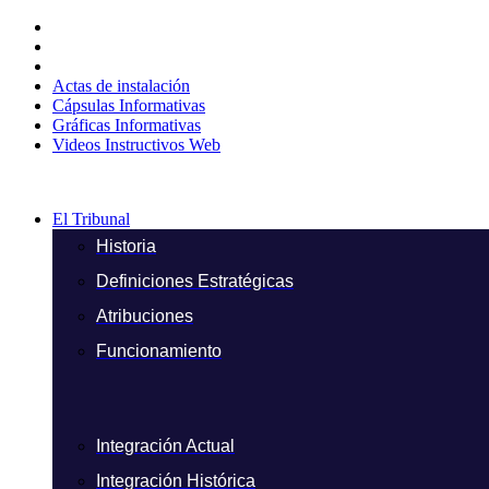
Ir
al
contenido
Actas de instalación
Cápsulas Informativas
Gráficas Informativas
Videos Instructivos Web
El Tribunal
Historia
Definiciones Estratégicas
Atribuciones
Funcionamiento
Integración Actual
Integración Histórica