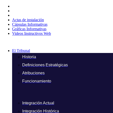
Ir
al
contenido
Actas de instalación
Cápsulas Informativas
Gráficas Informativas
Videos Instructivos Web
El Tribunal
Historia
Definiciones Estratégicas
Atribuciones
Funcionamiento
Integración Actual
Integración Histórica