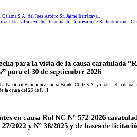
alama S.A. del Juez Arbitro Sr. Jaime Irarrázaval.
nacia Ltda. sobre eventual Compra de Concesión de Radiodifusión a 
cha para la vista de la causa caratulada “R
s” para el 30 de septiembre 2026
ía Nacional Económica contra Brinks Chile S.A. y otras”, el Tribunal 
 de la causa del 26 de […]
tes en causa Rol NC N° 572-2026 caratulad
 27/2022 y N° 38/2025 y de bases de licitaci