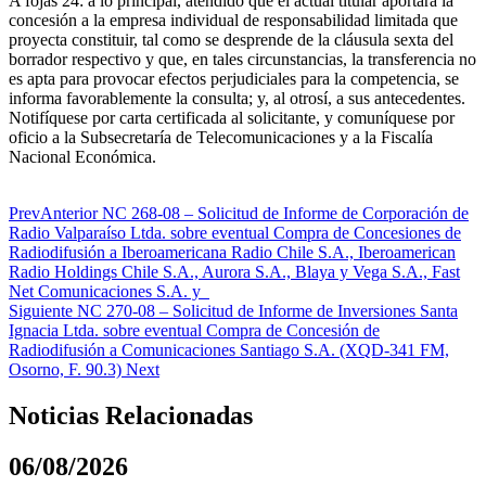
A fojas 24: a lo principal, atendido que el actual titular aportará la
concesión a la empresa individual de responsabilidad limitada que
proyecta constituir, tal como se desprende de la cláusula sexta del
borrador respectivo y que, en tales circunstancias, la transferencia no
es apta para provocar efectos perjudiciales para la competencia, se
informa favorablemente la consulta; y, al otrosí, a sus antecedentes.
Notifíquese por carta certificada al solicitante, y comuníquese por
oficio a la Subsecretaría de Telecomunicaciones y a la Fiscalía
Nacional Económica.
Prev
Anterior
NC 268-08 – Solicitud de Informe de Corporación de
Radio Valparaíso Ltda. sobre eventual Compra de Concesiones de
Radiodifusión a Iberoamericana Radio Chile S.A., Iberoamerican
Radio Holdings Chile S.A., Aurora S.A., Blaya y Vega S.A., Fast
Net Comunicaciones S.A. y
Siguiente
NC 270-08 – Solicitud de Informe de Inversiones Santa
Ignacia Ltda. sobre eventual Compra de Concesión de
Radiodifusión a Comunicaciones Santiago S.A. (XQD-341 FM,
Osorno, F. 90.3)
Next
Noticias Relacionadas
06/08/2026