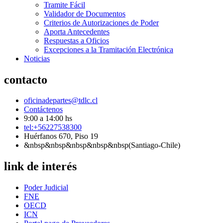
Tramite Fácil
Validador de Documentos
Criterios de Autorizaciones de Poder
Aporta Antecedentes
Respuestas a Oficios
Excepciones a la Tramitación Electrónica
Noticias
contacto
oficinadepartes@tdlc.cl
Contáctenos
9:00 a 14:00 hs
tel:+56227538300
Huérfanos 670, Piso 19
&nbsp&nbsp&nbsp&nbsp&nbsp(Santiago-Chile)
link de interés
Poder Judicial
FNE
OECD
ICN