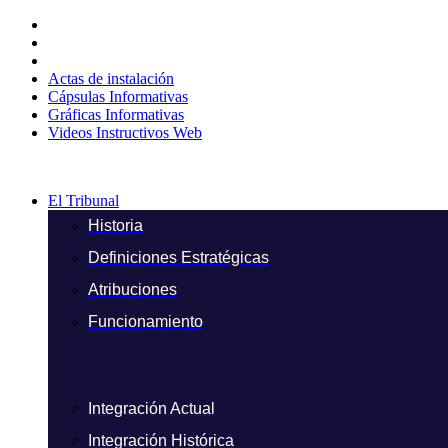
Ir
al
contenido
Actas de instalación
Cápsulas Informativas
Gráficas Informativas
Videos Instructivos Web
El Tribunal
Historia
Definiciones Estratégicas
Atribuciones
Funcionamiento
Integración Actual
Integración Histórica