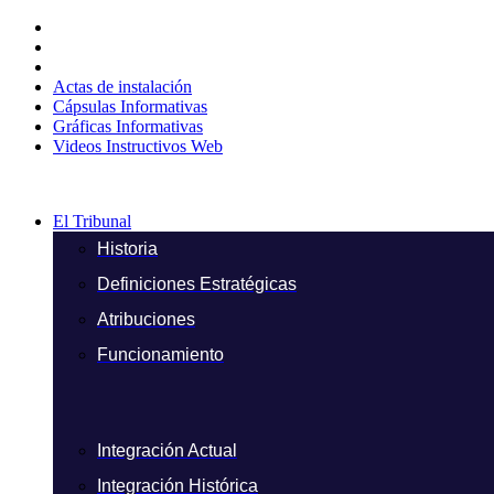
Ir
al
contenido
Actas de instalación
Cápsulas Informativas
Gráficas Informativas
Videos Instructivos Web
El Tribunal
Historia
Definiciones Estratégicas
Atribuciones
Funcionamiento
Integración Actual
Integración Histórica