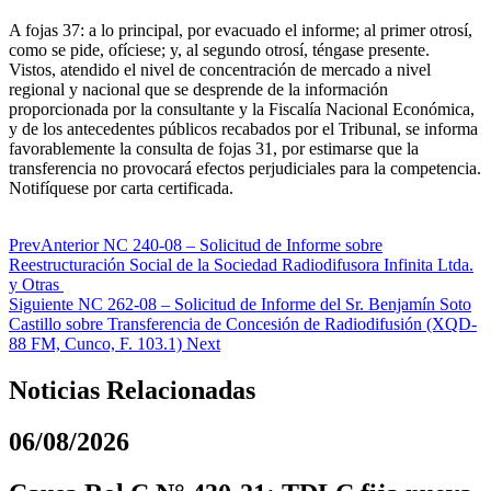
A fojas 37: a lo principal, por evacuado el informe; al primer otrosí,
como se pide, ofíciese; y, al segundo otrosí, téngase presente.
Vistos, atendido el nivel de concentración de mercado a nivel
regional y nacional que se desprende de la información
proporcionada por la consultante y la Fiscalía Nacional Económica,
y de los antecedentes públicos recabados por el Tribunal, se informa
favorablemente la consulta de fojas 31, por estimarse que la
transferencia no provocará efectos perjudiciales para la competencia.
Notifíquese por carta certificada.
Prev
Anterior
NC 240-08 – Solicitud de Informe sobre
Reestructuración Social de la Sociedad Radiodifusora Infinita Ltda.
y Otras
Siguiente
NC 262-08 – Solicitud de Informe del Sr. Benjamín Soto
Castillo sobre Transferencia de Concesión de Radiodifusión (XQD-
88 FM, Cunco, F. 103.1)
Next
Noticias Relacionadas
06/08/2026