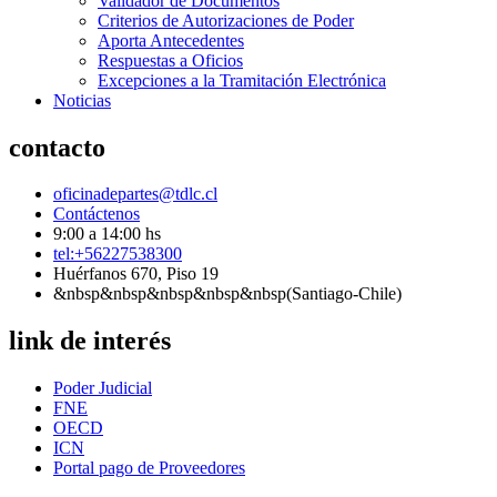
Validador de Documentos
Criterios de Autorizaciones de Poder
Aporta Antecedentes
Respuestas a Oficios
Excepciones a la Tramitación Electrónica
Noticias
contacto
oficinadepartes@tdlc.cl
Contáctenos
9:00 a 14:00 hs
tel:+56227538300
Huérfanos 670, Piso 19
&nbsp&nbsp&nbsp&nbsp&nbsp(Santiago-Chile)
link de interés
Poder Judicial
FNE
OECD
ICN
Portal pago de Proveedores