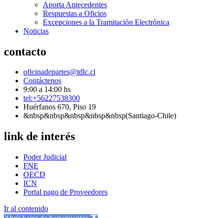
Aporta Antecedentes
Respuestas a Oficios
Excepciones a la Tramitación Electrónica
Noticias
contacto
oficinadepartes@tdlc.cl
Contáctenos
9:00 a 14:00 hs
tel:+56227538300
Huérfanos 670, Piso 19
&nbsp&nbsp&nbsp&nbsp&nbsp(Santiago-Chile)
link de interés
Poder Judicial
FNE
OECD
ICN
Portal pago de Proveedores
Ir al contenido