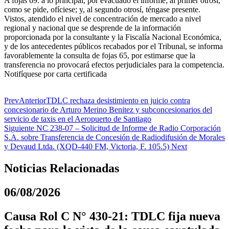
A fojas 69: a lo principal, por evacuado el informe; al primer otrosí,
como se pide, ofíciese; y, al segundo otrosí, téngase presente.
Vistos, atendido el nivel de concentración de mercado a nivel
regional y nacional que se desprende de la información
proporcionada por la consultante y la Fiscalía Nacional Económica,
y de los antecedentes públicos recabados por el Tribunal, se informa
favorablemente la consulta de fojas 65, por estimarse que la
transferencia no provocará efectos perjudiciales para la competencia.
Notifíquese por carta certificada
Prev
Anterior
TDLC rechaza desistimiento en juicio contra
concesionario de Arturo Merino Benitez y subconcesionarios del
servicio de taxis en el Aeropuerto de Santiago
Siguiente
NC 238-07 – Solicitud de Informe de Radio Corporación
S.A. sobre Transferencia de Concesión de Radiodifusión de Morales
y Devaud Ltda. (XQD-440 FM, Victoria, F. 105.5)
Next
Noticias Relacionadas
06/08/2026
Causa Rol C N° 430-21: TDLC fija nueva