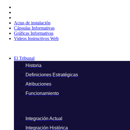
Ir
al
contenido
Actas de instalación
Cápsulas Informativas
Gráficas Informativas
Videos Instructivos Web
El Tribunal
Historia
Definiciones Estratégicas
Atribuciones
Funcionamiento
Integración Actual
Integración Histórica