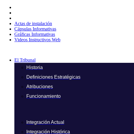
Ir
al
contenido
Actas de instalación
Cápsulas Informativas
Gráficas Informativas
Videos Instructivos Web
El Tribunal
Historia
Definiciones Estratégicas
Atribuciones
Funcionamiento
Integración Actual
Integración Histórica