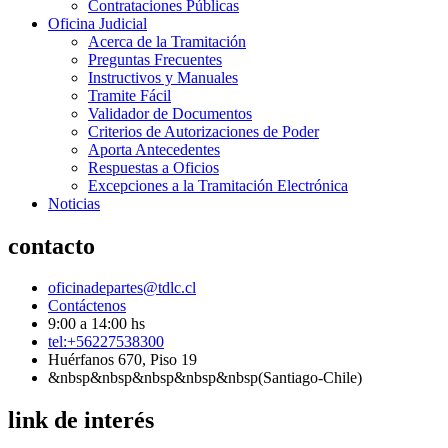
Contrataciones Públicas
Oficina Judicial
Acerca de la Tramitación
Preguntas Frecuentes
Instructivos y Manuales
Tramite Fácil
Validador de Documentos
Criterios de Autorizaciones de Poder
Aporta Antecedentes
Respuestas a Oficios
Excepciones a la Tramitación Electrónica
Noticias
contacto
oficinadepartes@tdlc.cl
Contáctenos
9:00 a 14:00 hs
tel:+56227538300
Huérfanos 670, Piso 19
&nbsp&nbsp&nbsp&nbsp&nbsp(Santiago-Chile)
link de interés