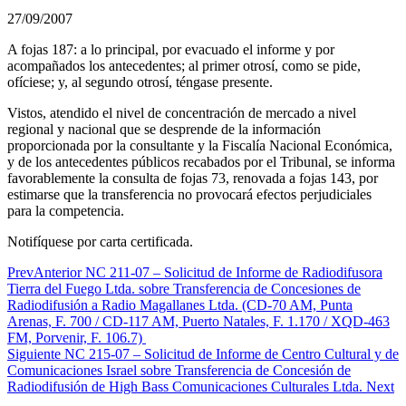
27/09/2007
A fojas 187: a lo principal, por evacuado el informe y por
acompañados los antecedentes; al primer otrosí, como se pide,
ofíciese; y, al segundo otrosí, téngase presente.
Vistos, atendido el nivel de concentración de mercado a nivel
regional y nacional que se desprende de la información
proporcionada por la consultante y la Fiscalía Nacional Económica,
y de los antecedentes públicos recabados por el Tribunal, se informa
favorablemente la consulta de fojas 73, renovada a fojas 143, por
estimarse que la transferencia no provocará efectos perjudiciales
para la competencia.
Notifíquese por carta certificada.
Prev
Anterior
NC 211-07 – Solicitud de Informe de Radiodifusora
Tierra del Fuego Ltda. sobre Transferencia de Concesiones de
Radiodifusión a Radio Magallanes Ltda. (CD-70 AM, Punta
Arenas, F. 700 / CD-117 AM, Puerto Natales, F. 1.170 / XQD-463
FM, Porvenir, F. 106.7)
Siguiente
NC 215-07 – Solicitud de Informe de Centro Cultural y de
Comunicaciones Israel sobre Transferencia de Concesión de
Radiodifusión de High Bass Comunicaciones Culturales Ltda.
Next