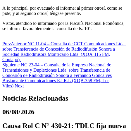
A lo principal, por evacuado el informe; al primer otrosí, como se
pide; y al segundo otrosí, téngase presente.
Vistos, atendido lo informado por la Fiscalía Nacional Económica,
se informa favorablemente la consulta de fs. 101.
Prev
Anterior
NC 11-04 – Consulta de CCT Comunicaciones Ltda.
sobre Transferencia de Concesión de Radiodifusión Sonora a
Sociedad Radiodifusora Montecarlo Ltda. (XQA-115 FM,
Copiapó)
Siguiente
NC 23-04 – Consulta de la Empresa Nacional de
Transmisiones y Duplexiones Ltda. sobre Transferencia de
Concesión de Radiodifusión Sonora a Fernando Goncalves
Bustamante Comunicaciones E.I.R.L (XQB-358 FM, Los
Vilos)
Next
Noticias Relacionadas
06/08/2026
Causa Rol C N° 430-21: TDLC fija nueva