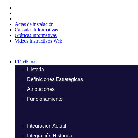
Ir
al
contenido
Actas de instalación
Cápsulas Informativas
Gráficas Informativas
Videos Instructivos Web
El Tribunal
Historia
Definiciones Estratégicas
Atribuciones
Funcionamiento
Integración Actual
Integración Histórica