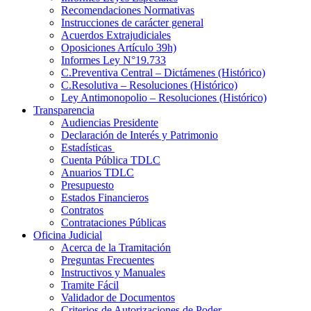
Recomendaciones Normativas
Instrucciones de carácter general
Acuerdos Extrajudiciales
Oposiciones Artículo 39h)
Informes Ley N°19.733
C.Preventiva Central – Dictámenes (Histórico)
C.Resolutiva – Resoluciones (Histórico)
Ley Antimonopolio – Resoluciones (Histórico)
Transparencia
Audiencias Presidente
Declaración de Interés y Patrimonio
Estadísticas
Cuenta Pública TDLC
Anuarios TDLC
Presupuesto
Estados Financieros
Contratos
Contrataciones Públicas
Oficina Judicial
Acerca de la Tramitación
Preguntas Frecuentes
Instructivos y Manuales
Tramite Fácil
Validador de Documentos
Criterios de Autorizaciones de Poder