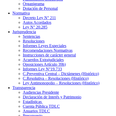
Organigrama
Dotación de Personal
Normativa
Decreto Ley N° 211
Autos Acordados
Ley N° 20.285
Jurisprudencia
Sentencias
Resoluciones
Informes Leyes Especiales
Recomendaciones Normativas
Instrucciones de carácter general
Acuerdos Extrajudiciales
Oposiciones Artículo 39h)
Informes Ley N°19.733
C.Preventiva Central – Dictámenes (Histórico)
C.Resolutiva – Resoluciones (Histórico)
Ley Antimonopolio – Resoluciones (Histórico)
Transparencia
Audiencias Presidente
Declaración de Interés y Patrimonio
Estadísticas
Cuenta Pública TDLC
Anuarios TDLC
Presupuesto