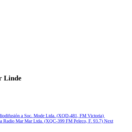
r Linde
adiodifusión a Soc. Mode Ltda. (XQD-481, FM Victoria)
n a Radio Mar Mar Ltda. (XQC-399 FM Peleco, F. 93.7)
Next