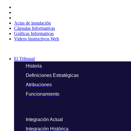
Ir
al
contenido
Actas de instalación
Cápsulas Informativas
Gráficas Informativas
Videos Instructivos Web
El Tribunal
Historia
Definiciones Estratégicas
Atribuciones
Funcionamiento
Integración Actual
Integración Histórica