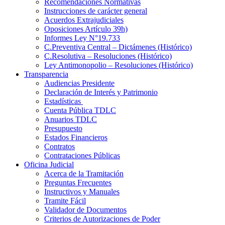
Recomendaciones Normativas
Instrucciones de carácter general
Acuerdos Extrajudiciales
Oposiciones Artículo 39h)
Informes Ley N°19.733
C.Preventiva Central – Dictámenes (Histórico)
C.Resolutiva – Resoluciones (Histórico)
Ley Antimonopolio – Resoluciones (Histórico)
Transparencia
Audiencias Presidente
Declaración de Interés y Patrimonio
Estadísticas
Cuenta Pública TDLC
Anuarios TDLC
Presupuesto
Estados Financieros
Contratos
Contrataciones Públicas
Oficina Judicial
Acerca de la Tramitación
Preguntas Frecuentes
Instructivos y Manuales
Tramite Fácil
Validador de Documentos
Criterios de Autorizaciones de Poder