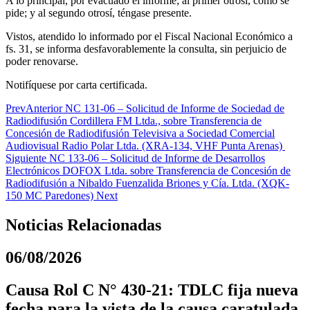
A lo principal, por evacuado el informe; al primer otrosí, como se
pide; y al segundo otrosí, téngase presente.
Vistos, atendido lo informado por el Fiscal Nacional Económico a
fs. 31, se informa desfavorablemente la consulta, sin perjuicio de
poder renovarse.
Notifíquese por carta certificada.
Prev
Anterior
NC 131-06 – Solicitud de Informe de Sociedad de
Radiodifusión Cordillera FM Ltda., sobre Transferencia de
Concesión de Radiodifusión Televisiva a Sociedad Comercial
Audiovisual Radio Polar Ltda. (XRA-134, VHF Punta Arenas)
Siguiente
NC 133-06 – Solicitud de Informe de Desarrollos
Electrónicos DOFOX Ltda. sobre Transferencia de Concesión de
Radiodifusión a Nibaldo Fuenzalida Briones y Cía. Ltda. (XQK-
150 MC Paredones)
Next
Noticias Relacionadas
06/08/2026
Causa Rol C N° 430-21: TDLC fija nueva
fecha para la vista de la causa caratulada