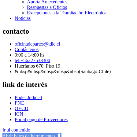
Aporta Antecedentes
Respuestas a Oficios
Excepciones a la Tramitación Electrónica
Noticias
contacto
oficinadepartes@tdlc.cl
Contáctenos
9:00 a 14:00 hs
tel:+56227538300
Huérfanos 670, Piso 19
&nbsp&nbsp&nbsp&nbsp&nbsp(Santiago-Chile)
link de interés
Poder Judicial
FNE
OECD
ICN
Portal pago de Proveedores
Ir al contenido
Abrir barra de herramientas