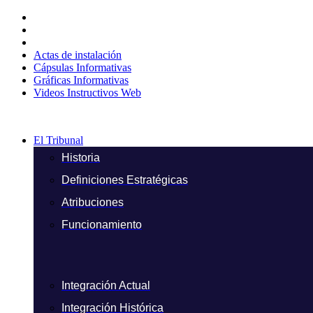
Ir
al
contenido
Actas de instalación
Cápsulas Informativas
Gráficas Informativas
Videos Instructivos Web
El Tribunal
Historia
Definiciones Estratégicas
Atribuciones
Funcionamiento
Integración Actual
Integración Histórica