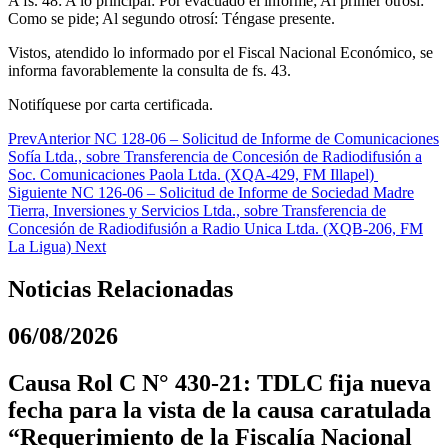
A fs. 48: A lo principal: Por evacuado el informe; Al primer otrosí:
Como se pide; Al segundo otrosí: Téngase presente.
Vistos, atendido lo informado por el Fiscal Nacional Económico, se
informa favorablemente la consulta de fs. 43.
Notifíquese por carta certificada.
Prev
Anterior
NC 128-06 – Solicitud de Informe de Comunicaciones
Sofía Ltda., sobre Transferencia de Concesión de Radiodifusión a
Soc. Comunicaciones Paola Ltda. (XQA-429, FM Illapel)
Siguiente
NC 126-06 – Solicitud de Informe de Sociedad Madre
Tierra, Inversiones y Servicios Ltda., sobre Transferencia de
Concesión de Radiodifusión a Radio Unica Ltda. (XQB-206, FM
La Ligua)
Next
Noticias Relacionadas
06/08/2026
Causa Rol C N° 430-21: TDLC fija nueva
fecha para la vista de la causa caratulada
“Requerimiento de la Fiscalía Nacional