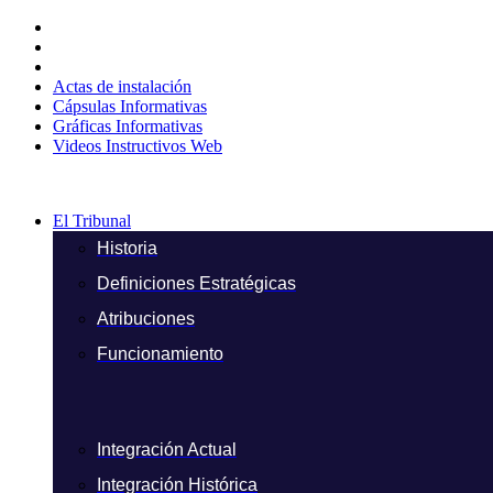
Ir
al
contenido
Actas de instalación
Cápsulas Informativas
Gráficas Informativas
Videos Instructivos Web
El Tribunal
Historia
Definiciones Estratégicas
Atribuciones
Funcionamiento
Integración Actual
Integración Histórica