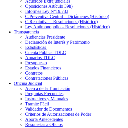
Acuerdos Extrajudiciales
Oposiciones Artículo 39h)
Informes Ley N°19.733
C.Preventiva Central – Dictámenes (Histórico)
C.Resolutiva – Resoluciones (Histórico)
Ley Antimonopolio – Resoluciones (Histórico)
Transparencia
Audiencias Presidente
Declaración de Interés y Patrimonio
Estadísticas
Cuenta Pública TDLC
Anuarios TDLC
Presupuesto
Estados Financieros
Contratos
Contrataciones Públicas
Oficina Judicial
Acerca de la Tramitación
Preguntas Frecuentes
Instructivos y Manuales
Tramite Fácil
Validador de Documentos
Criterios de Autorizaciones de Poder
Aporta Antecedentes
Respuestas a Oficios