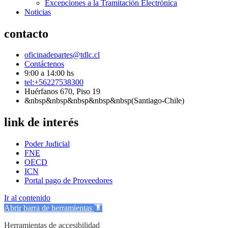
Excepciones a la Tramitación Electrónica
Noticias
contacto
oficinadepartes@tdlc.cl
Contáctenos
9:00 a 14:00 hs
tel:+56227538300
Huérfanos 670, Piso 19
&nbsp&nbsp&nbsp&nbsp&nbsp(Santiago-Chile)
link de interés
Poder Judicial
FNE
OECD
ICN
Portal pago de Proveedores
Ir al contenido
Abrir barra de herramientas
Herramientas de accesibilidad