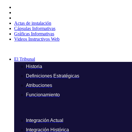
Ir
al
contenido
Actas de instalación
Cápsulas Informativas
Gráficas Informativas
Videos Instructivos Web
El Tribunal
Historia
Definiciones Estratégicas
Atribuciones
Funcionamiento
Integración Actual
Integración Histórica