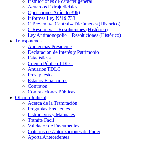
Instrucciones de carácter general
Acuerdos Extrajudiciales
Oposiciones Artículo 39h)
Informes Ley N°19.733
C.Preventiva Central – Dictámenes (Histórico)
C.Resolutiva – Resoluciones (Histórico)
Ley Antimonopolio – Resoluciones (Histórico)
Transparencia
Audiencias Presidente
Declaración de Interés y Patrimonio
Estadísticas
Cuenta Pública TDLC
Anuarios TDLC
Presupuesto
Estados Financieros
Contratos
Contrataciones Públicas
Oficina Judicial
Acerca de la Tramitación
Preguntas Frecuentes
Instructivos y Manuales
Tramite Fácil
Validador de Documentos
Criterios de Autorizaciones de Poder
Aporta Antecedentes