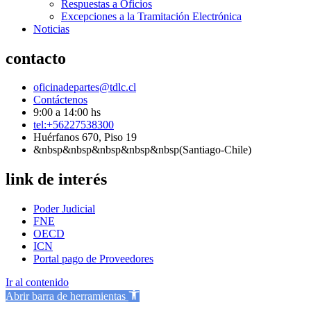
Respuestas a Oficios
Excepciones a la Tramitación Electrónica
Noticias
contacto
oficinadepartes@tdlc.cl
Contáctenos
9:00 a 14:00 hs
tel:+56227538300
Huérfanos 670, Piso 19
&nbsp&nbsp&nbsp&nbsp&nbsp(Santiago-Chile)
link de interés
Poder Judicial
FNE
OECD
ICN
Portal pago de Proveedores
Ir al contenido
Abrir barra de herramientas