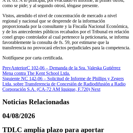
A fs. 63: A lo principal, por evacuado el informe; al primer otrosí,
como se pide; y al segundo otrosí, téngase presente.
Vistos, atendido el nivel de concentración de mercado a nivel
regional y nacional que se desprende de la información
proporcionada por la consultante y la Fiscalía Nacional Económica,
y de los antecedentes públicos recabados por el Tribunal en relación
conel grupo controlador al cual pertenece la peticionaria, se informa
favorablemente la consulta de fs. 59, por estimarse que la
transferencia no provocará efectos perjudiciales para la competencia.
Notifíquese por carta certificada.
Prev
Anterior
C 102-06 – Demanda de la Sra. Valeska Gutiérrez
Mena contra The Kent School Ltda.
Siguiente
NC 142-06 – Solicitud de Informe de Phillips y Zegers
Ltda. sobre Transferencia de Concesión de Radiodifusión a Radio
Corporación S.A. (CA-72 AM Iquique, F.720)
Next
Noticias Relacionadas
04/08/2026
TDLC amplía plazo para aportar