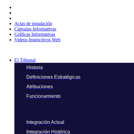
Ir
al
contenido
Actas de instalación
Cápsulas Informativas
Gráficas Informativas
Videos Instructivos Web
El Tribunal
Historia
Definiciones Estratégicas
Atribuciones
Funcionamiento
Integración Actual
Integración Histórica