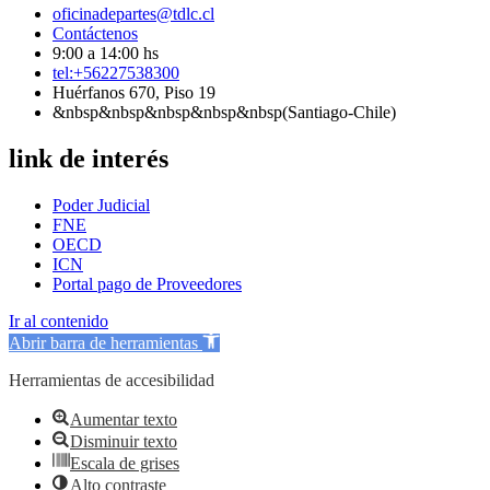
oficinadepartes@tdlc.cl
Contáctenos
9:00 a 14:00 hs
tel:+56227538300
Huérfanos 670, Piso 19
&nbsp&nbsp&nbsp&nbsp&nbsp(Santiago-Chile)
link de interés
Poder Judicial
FNE
OECD
ICN
Portal pago de Proveedores
Ir al contenido
Abrir barra de herramientas
Herramientas de accesibilidad
Aumentar texto
Disminuir texto
Escala de grises
Alto contraste