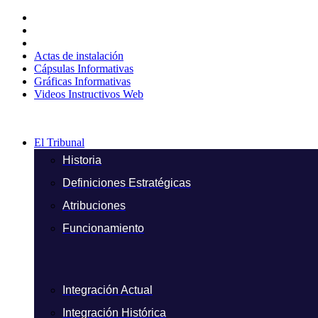
Ir
al
contenido
Actas de instalación
Cápsulas Informativas
Gráficas Informativas
Videos Instructivos Web
El Tribunal
Historia
Definiciones Estratégicas
Atribuciones
Funcionamiento
Integración Actual
Integración Histórica