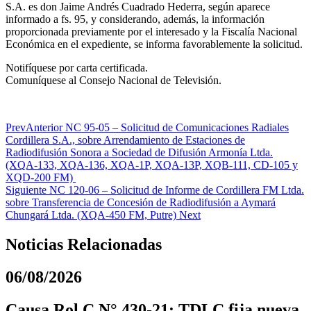
S.A. es don Jaime Andrés Cuadrado Hederra, según aparece
informado a fs. 95, y considerando, además, la información
proporcionada previamente por el interesado y la Fiscalía Nacional
Económica en el expediente, se informa favorablemente la solicitud.
Notifíquese por carta certificada.
Comuníquese al Consejo Nacional de Televisión.
Prev
Anterior
NC 95-05 – Solicitud de Comunicaciones Radiales
Cordillera S.A., sobre Arrendamiento de Estaciones de
Radiodifusión Sonora a Sociedad de Difusión Armonía Ltda.
(XQA-133, XQA-136, XQA-1P, XQA-13P, XQB-111, CD-105 y
XQD-200 FM)
Siguiente
NC 120-06 – Solicitud de Informe de Cordillera FM Ltda.
sobre Transferencia de Concesión de Radiodifusión a Aymará
Chungará Ltda. (XQA-450 FM, Putre)
Next
Noticias Relacionadas
06/08/2026
Causa Rol C N° 430-21: TDLC fija nueva