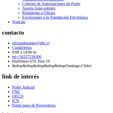
Criterios de Autorizaciones de Poder
Aporta Antecedentes
Respuestas a Oficios
Excepciones a la Tramitación Electrónica
Noticias
contacto
oficinadepartes@tdlc.cl
Contáctenos
9:00 a 14:00 hs
tel:+56227538300
Huérfanos 670, Piso 19
&nbsp&nbsp&nbsp&nbsp&nbsp(Santiago-Chile)
link de interés
Poder Judicial
FNE
OECD
ICN
Portal pago de Proveedores