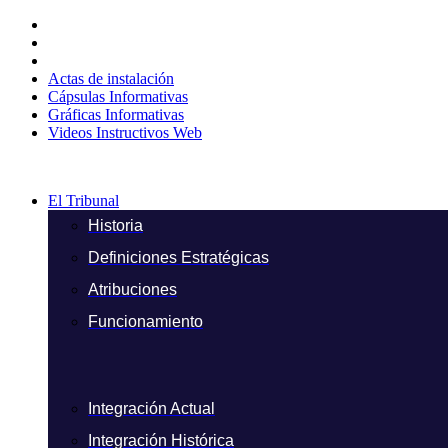
Ir
al
contenido
Actas de instalación
Cápsulas Informativas
Gráficas Informativas
Videos Instructivos Web
El Tribunal
Historia
Definiciones Estratégicas
Atribuciones
Funcionamiento
Integración Actual
Integración Histórica