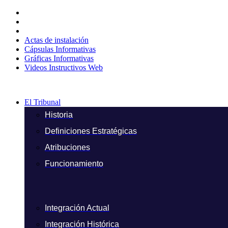
Ir
al
contenido
Actas de instalación
Cápsulas Informativas
Gráficas Informativas
Videos Instructivos Web
El Tribunal
Historia
Definiciones Estratégicas
Atribuciones
Funcionamiento
Integración Actual
Integración Histórica