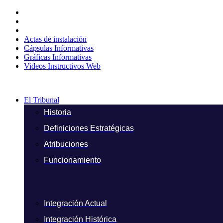
Ir
al
contenido
Actas de instalación
Cápsulas Informativas
Gráficas Informativas
Videos Instructivos Web
El Tribunal
Historia
Definiciones Estratégicas
Atribuciones
Funcionamiento
Integración Actual
Integración Histórica