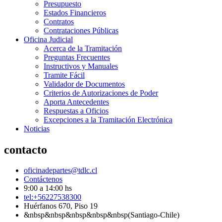
Presupuesto
Estados Financieros
Contratos
Contrataciones Públicas
Oficina Judicial
Acerca de la Tramitación
Preguntas Frecuentes
Instructivos y Manuales
Tramite Fácil
Validador de Documentos
Criterios de Autorizaciones de Poder
Aporta Antecedentes
Respuestas a Oficios
Excepciones a la Tramitación Electrónica
Noticias
contacto
oficinadepartes@tdlc.cl
Contáctenos
9:00 a 14:00 hs
tel:+56227538300
Huérfanos 670, Piso 19
&nbsp&nbsp&nbsp&nbsp&nbsp(Santiago-Chile)