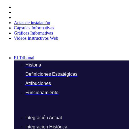
Ir
al
contenido
Actas de instalación
Cápsulas Informativas
Gráficas Informativas
Videos Instructivos Web
El Tribunal
Historia
Definiciones Estratégicas
Atribuciones
Funcionamiento
Integración Actual
Integración Histórica