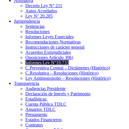
Normativa
Decreto Ley N° 211
Autos Acordados
Ley N° 20.285
Jurisprudencia
Sentencias
Resoluciones
Informes Leyes Especiales
Recomendaciones Normativas
Instrucciones de carácter general
Acuerdos Extrajudiciales
Oposiciones Artículo 39h)
Informes Ley N°19.733
C.Preventiva Central – Dictámenes (Histórico)
C.Resolutiva – Resoluciones (Histórico)
Ley Antimonopolio – Resoluciones (Histórico)
Transparencia
Audiencias Presidente
Declaración de Interés y Patrimonio
Estadísticas
Cuenta Pública TDLC
Anuarios TDLC
Presupuesto
Estados Financieros
Contratos