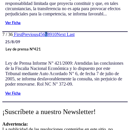
responsablidad limitada que proyecta constituir y que, en tales
circunstancias, la transferencia no es apta para provocar efectos
perjudiciales para la competencia, se informa favorabl...
Ver Ficha
7 / 36
First
Previous
4
5
6
7
8
9
10
Next
Last
25/8/09
Ley de prensa N°421
Ley de Prensa Informe N° 421/2009: Atendidas las conclusiones
de la Fiscalia Nacional Económica y lo dispuesto por este
Tribunal mediante Auto Acordado N° 6, de fecha 7 de julio de
2005, se informa desfavorablemente la consulta, sin perjuicio de
poder renovarse. Rol NC N° 372-09.
Ver Ficha
¡Suscríbete a nuestro Newsletter!
Advertencia:
La publicidad de las resoluciones contenidas en este sitio, no