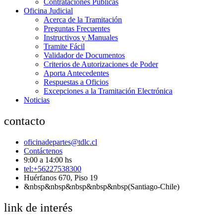
Contrataciones Públicas
Oficina Judicial
Acerca de la Tramitación
Preguntas Frecuentes
Instructivos y Manuales
Tramite Fácil
Validador de Documentos
Criterios de Autorizaciones de Poder
Aporta Antecedentes
Respuestas a Oficios
Excepciones a la Tramitación Electrónica
Noticias
contacto
oficinadepartes@tdlc.cl
Contáctenos
9:00 a 14:00 hs
tel:+56227538300
Huérfanos 670, Piso 19
&nbsp&nbsp&nbsp&nbsp&nbsp(Santiago-Chile)
link de interés