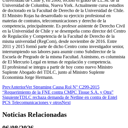
Universidad de Chile y, en 2006, recibió el grado de LL.M. de la
Universidad de Columbia, Nueva York. Actualmente cursa estudios
de doctorado en la Facultad de Derecho de la Universidad de Chile.
El Ministro Rojas ha desarrollado su ejercicio profesional en
materias de contratos, telecomunicaciones y derecho de la
competencia, principalmente. Es profesor asistente de Derecho Civil
en la Universidad de Chile y se desempeña como director del Centro
de Regulación y Competencia de la Facultad de Derecho de la
misma universidad (RegCom), desde noviembre de 2016. Entre
2011 y 2015 formó parte de dicho Centro como investigador senior,
interrumpiendo sus labores para asumir como Subdirector de la
Escuela de Pregrado de la misma Facultad. Asimismo, es columnista
de El Mercurio Legal en temas de regulación y competencia.
El profesional se integra a partir de hoy como nuevo Ministro
Suplente Abogado del TDLC, junto al Ministro Suplente
Economista Jorge Hermann.
Prev
Anterior
Ver Streaming Causa Rol N° C299-2015
“Requerimiento de la FNE contra CMPC Tissue S.A. y Otra”
Siguiente
TDLC rechaza demanda de Netline en contra de Entel
PCS Telecomunicaciones y otros
Next
Noticias Relacionadas