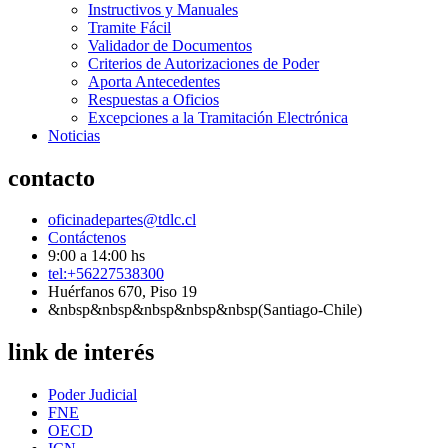
Instructivos y Manuales
Tramite Fácil
Validador de Documentos
Criterios de Autorizaciones de Poder
Aporta Antecedentes
Respuestas a Oficios
Excepciones a la Tramitación Electrónica
Noticias
contacto
oficinadepartes@tdlc.cl
Contáctenos
9:00 a 14:00 hs
tel:+56227538300
Huérfanos 670, Piso 19
&nbsp&nbsp&nbsp&nbsp&nbsp(Santiago-Chile)
link de interés
Poder Judicial
FNE
OECD