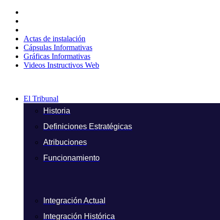
Ir
al
contenido
Actas de instalación
Cápsulas Informativas
Gráficas Informativas
Videos Instructivos Web
El Tribunal
Historia
Definiciones Estratégicas
Atribuciones
Funcionamiento
Integración Actual
Integración Histórica