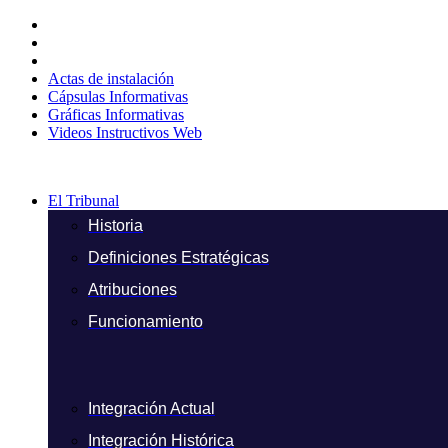
Ir
al
contenido
Actas de instalación
Cápsulas Informativas
Gráficas Informativas
Videos Instructivos Web
El Tribunal
Historia
Definiciones Estratégicas
Atribuciones
Funcionamiento
Integración Actual
Integración Histórica