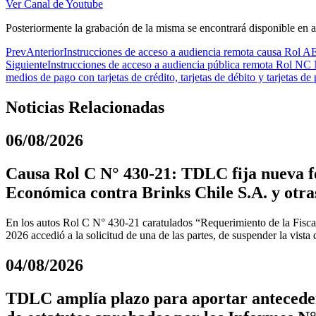
Ver Canal de Youtube
Posteriormente la grabación de la misma se encontrará disponible en 
Prev
Anterior
Instrucciones de acceso a audiencia remota causa Rol AE
Siguiente
Instrucciones de acceso a audiencia pública remota Rol NC 
medios de pago con tarjetas de crédito, tarjetas de débito y tarjetas d
Noticias Relacionadas
06/08/2026
Causa Rol C N° 430-21: TDLC fija nueva fe
Económica contra Brinks Chile S.A. y otra
En los autos Rol C N° 430-21 caratulados “Requerimiento de la Fiscal
2026 accedió a la solicitud de una de las partes, de suspender la vista
04/08/2026
TDLC amplía plazo para aportar anteceden