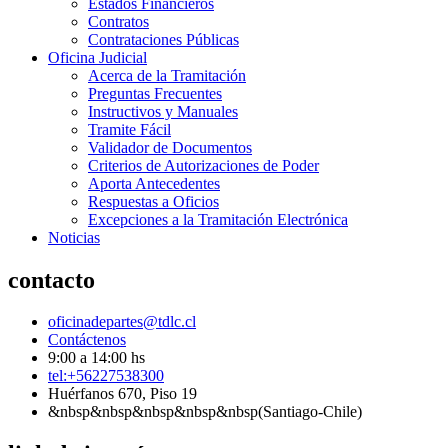
Estados Financieros
Contratos
Contrataciones Públicas
Oficina Judicial
Acerca de la Tramitación
Preguntas Frecuentes
Instructivos y Manuales
Tramite Fácil
Validador de Documentos
Criterios de Autorizaciones de Poder
Aporta Antecedentes
Respuestas a Oficios
Excepciones a la Tramitación Electrónica
Noticias
contacto
oficinadepartes@tdlc.cl
Contáctenos
9:00 a 14:00 hs
tel:+56227538300
Huérfanos 670, Piso 19
&nbsp&nbsp&nbsp&nbsp&nbsp(Santiago-Chile)