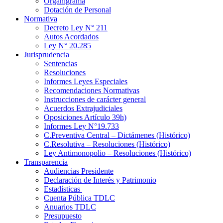
Organigrama
Dotación de Personal
Normativa
Decreto Ley N° 211
Autos Acordados
Ley N° 20.285
Jurisprudencia
Sentencias
Resoluciones
Informes Leyes Especiales
Recomendaciones Normativas
Instrucciones de carácter general
Acuerdos Extrajudiciales
Oposiciones Artículo 39h)
Informes Ley N°19.733
C.Preventiva Central – Dictámenes (Histórico)
C.Resolutiva – Resoluciones (Histórico)
Ley Antimonopolio – Resoluciones (Histórico)
Transparencia
Audiencias Presidente
Declaración de Interés y Patrimonio
Estadísticas
Cuenta Pública TDLC
Anuarios TDLC
Presupuesto