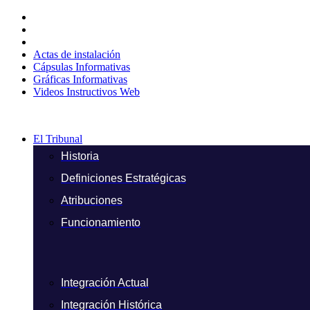
Ir
al
contenido
Actas de instalación
Cápsulas Informativas
Gráficas Informativas
Videos Instructivos Web
El Tribunal
Historia
Definiciones Estratégicas
Atribuciones
Funcionamiento
Integración Actual
Integración Histórica