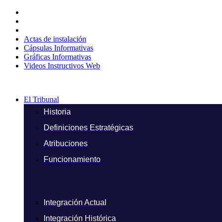
Ir
al
contenido
Actas de instalación
Cápsulas Informativas
Gráficas Informativas
Videos Instructivos Web
El Tribunal
Historia
Definiciones Estratégicas
Atribuciones
Funcionamiento
Integración Actual
Integración Histórica