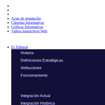
Ir
al
contenido
Actas de instalación
Cápsulas Informativas
Gráficas Informativas
Videos Instructivos Web
El Tribunal
Historia
Definiciones Estratégicas
Atribuciones
Funcionamiento
Integración Actual
Integración Histórica