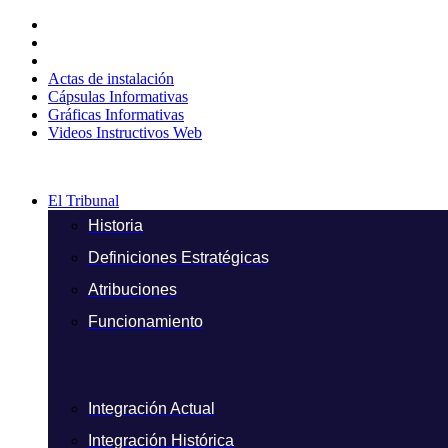
Ir
al
contenido
Actas de instalación
Cápsulas Informativas
Gráficas Informativas
Videos Instructivos Web
El Tribunal
Historia
Definiciones Estratégicas
Atribuciones
Funcionamiento
Integración Actual
Integración Histórica