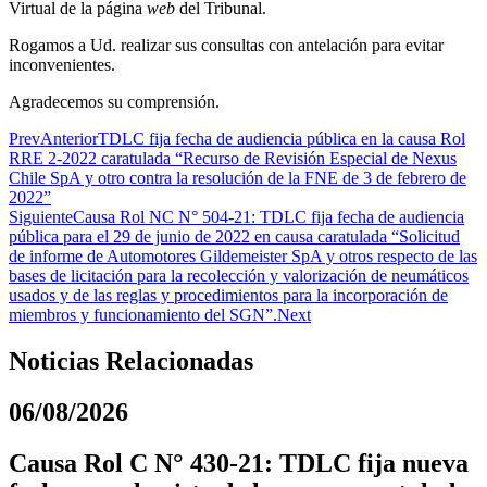
Virtual de la página
web
del Tribunal.
Rogamos a Ud. realizar sus consultas con antelación para evitar
inconvenientes.
Agradecemos su comprensión.
Prev
Anterior
TDLC fija fecha de audiencia pública en la causa Rol
RRE 2-2022 caratulada “Recurso de Revisión Especial de Nexus
Chile SpA y otro contra la resolución de la FNE de 3 de febrero de
2022”
Siguiente
Causa Rol NC N° 504-21: TDLC fija fecha de audiencia
pública para el 29 de junio de 2022 en causa caratulada “Solicitud
de informe de Automotores Gildemeister SpA y otros respecto de las
bases de licitación para la recolección y valorización de neumáticos
usados y de las reglas y procedimientos para la incorporación de
miembros y funcionamiento del SGN”.
Next
Noticias Relacionadas
06/08/2026
Causa Rol C N° 430-21: TDLC fija nueva