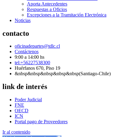
Aporta Antecedentes
Respuestas a Oficios
Excepciones a la Tramitación Electrónica
Noticias
contacto
oficinadepartes@tdlc.cl
Contáctenos
9:00 a 14:00 hs
tel:+56227538300
Huérfanos 670, Piso 19
&nbsp&nbsp&nbsp&nbsp&nbsp(Santiago-Chile)
link de interés
Poder Judicial
FNE
OECD
ICN
Portal pago de Proveedores
Ir al contenido