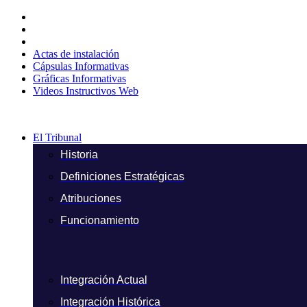
Ir
al
contenido
Actas de instalación
Cápsulas Informativas
Gráficas Informativas
Videos Instructivos Web
El Tribunal
Historia
Definiciones Estratégicas
Atribuciones
Funcionamiento
Integración Actual
Integración Histórica