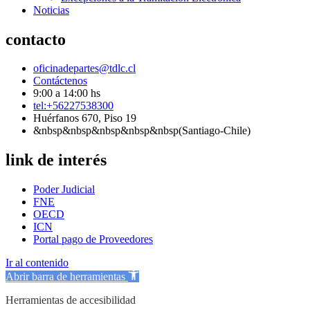
Noticias
contacto
oficinadepartes@tdlc.cl
Contáctenos
9:00 a 14:00 hs
tel:+56227538300
Huérfanos 670, Piso 19
&nbsp&nbsp&nbsp&nbsp&nbsp(Santiago-Chile)
link de interés
Poder Judicial
FNE
OECD
ICN
Portal pago de Proveedores
Ir al contenido
Abrir barra de herramientas
Herramientas de accesibilidad