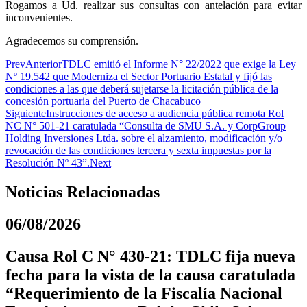
Rogamos a Ud. realizar sus consultas con antelación para evitar
inconvenientes.
Agradecemos su comprensión.
Prev
Anterior
TDLC emitió el Informe N° 22/2022 que exige la Ley
Nº 19.542 que Moderniza el Sector Portuario Estatal y fijó las
condiciones a las que deberá sujetarse la licitación pública de la
concesión portuaria del Puerto de Chacabuco
Siguiente
Instrucciones de acceso a audiencia pública remota Rol
NC N° 501-21 caratulada “Consulta de SMU S.A. y CorpGroup
Holding Inversiones Ltda. sobre el alzamiento, modificación y/o
revocación de las condiciones tercera y sexta impuestas por la
Resolución Nº 43”.
Next
Noticias Relacionadas
06/08/2026
Causa Rol C N° 430-21: TDLC fija nueva
fecha para la vista de la causa caratulada
“Requerimiento de la Fiscalía Nacional