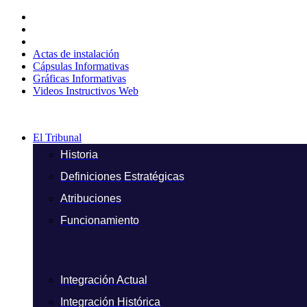
Ir
al
contenido
Actas de instalación
Cápsulas Informativas
Gráficas Informativas
Videos Instructivos Web
El Tribunal
Historia
Definiciones Estratégicas
Atribuciones
Funcionamiento
Integración Actual
Integración Histórica