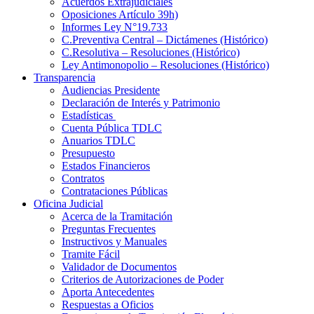
Acuerdos Extrajudiciales
Oposiciones Artículo 39h)
Informes Ley N°19.733
C.Preventiva Central – Dictámenes (Histórico)
C.Resolutiva – Resoluciones (Histórico)
Ley Antimonopolio – Resoluciones (Histórico)
Transparencia
Audiencias Presidente
Declaración de Interés y Patrimonio
Estadísticas
Cuenta Pública TDLC
Anuarios TDLC
Presupuesto
Estados Financieros
Contratos
Contrataciones Públicas
Oficina Judicial
Acerca de la Tramitación
Preguntas Frecuentes
Instructivos y Manuales
Tramite Fácil
Validador de Documentos
Criterios de Autorizaciones de Poder
Aporta Antecedentes
Respuestas a Oficios