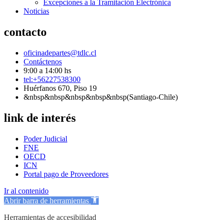
Excepciones a la Tramitación Electrónica
Noticias
contacto
oficinadepartes@tdlc.cl
Contáctenos
9:00 a 14:00 hs
tel:+56227538300
Huérfanos 670, Piso 19
&nbsp&nbsp&nbsp&nbsp&nbsp(Santiago-Chile)
link de interés
Poder Judicial
FNE
OECD
ICN
Portal pago de Proveedores
Ir al contenido
Abrir barra de herramientas
Herramientas de accesibilidad