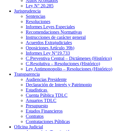
Autos Acordados
Ley N° 20.285
Jurisprudencia
Sentencias
Resoluciones
Informes Leyes Especiales
Recomendaciones Normativas
Instrucciones de carácter general
Acuerdos Extrajudiciales
Oposiciones Artículo 39h)
Informes Ley N°19.733
C.Preventiva Central – Dictámenes (Histórico)
C.Resolutiva – Resoluciones (Histórico)
Ley Antimonopolio – Resoluciones (Histórico)
Transparencia
Audiencias Presidente
Declaración de Interés y Patrimonio
Estadísticas
Cuenta Pública TDLC
Anuarios TDLC
Presupuesto
Estados Financieros
Contratos
Contrataciones Públicas
Oficina Judicial