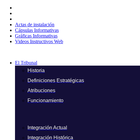
Ir
al
contenido
Actas de instalación
Cápsulas Informativas
Gráficas Informativas
Videos Instructivos Web
El Tribunal
Historia
Definiciones Estratégicas
Atribuciones
Funcionamiento
Integración Actual
Integración Histórica