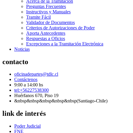
Acerca de la Tramitación
Preguntas Frecuentes
Instructivos y Manuales
Tramite Fácil
Validador de Documentos
Criterios de Autorizaciones de Poder
Aporta Antecedentes
Respuestas a Oficios
Excepciones a la Tramitación Electrónica
Noticias
contacto
oficinadepartes@tdlc.cl
Contáctenos
9:00 a 14:00 hs
tel:+56227538300
Huérfanos 670, Piso 19
&nbsp&nbsp&nbsp&nbsp&nbsp(Santiago-Chile)
link de interés
Poder Judicial
FNE