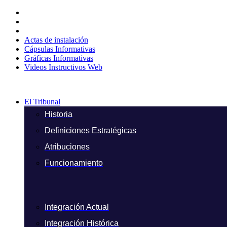
Ir
al
contenido
Actas de instalación
Cápsulas Informativas
Gráficas Informativas
Videos Instructivos Web
El Tribunal
Historia
Definiciones Estratégicas
Atribuciones
Funcionamiento
Integración Actual
Integración Histórica