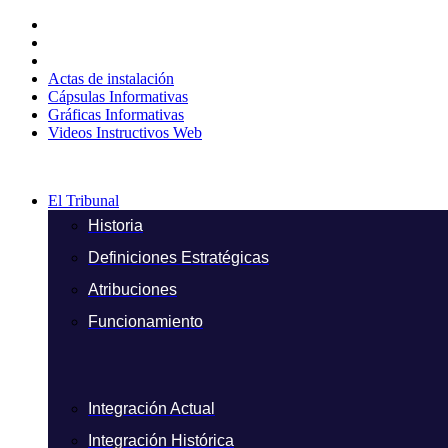
Ir
al
contenido
Actas de instalación
Cápsulas Informativas
Gráficas Informativas
Videos Instructivos Web
El Tribunal
Historia
Definiciones Estratégicas
Atribuciones
Funcionamiento
Integración Actual
Integración Histórica