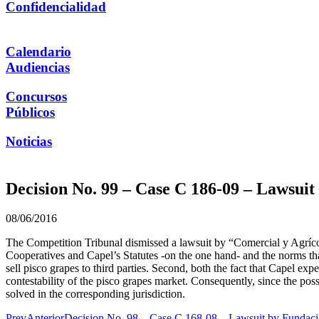
Confidencialidad
Calendario
Audiencias
Concursos
Públicos
Noticias
Decision No. 99 – Case C 186-09 – Lawsui
08/06/2016
The Competition Tribunal dismissed a lawsuit by “Comercial y Agrícol
Cooperatives and Capel’s Statutes -on the one hand- and the norms that 
sell pisco grapes to third parties. Second, both the fact that Capel exp
contestability of the pisco grapes market. Consequently, since the poss
solved in the corresponding jurisdiction.
Prev
Anterior
Decision No. 98 – Case C 168-08 – Lawsuit by Fundaci