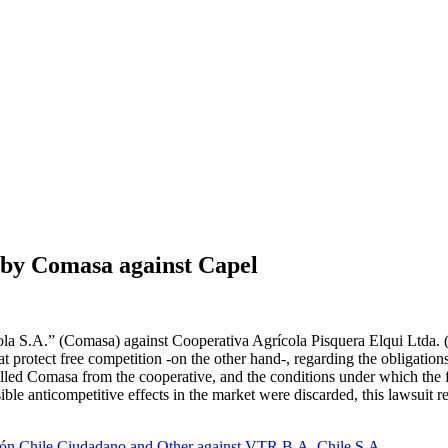
t by Comasa against Capel
a S.A.” (Comasa) against Cooperativa Agrícola Pisquera Elqui Ltda. (Ca
protect free competition -on the other hand-, regarding the obligations 
elled Comasa from the cooperative, and the conditions under which the for
ible anticompetitive effects in the market were discarded, this lawsuit re
ón Chile Ciudadano and Other against VTR B.A. Chile S.A.