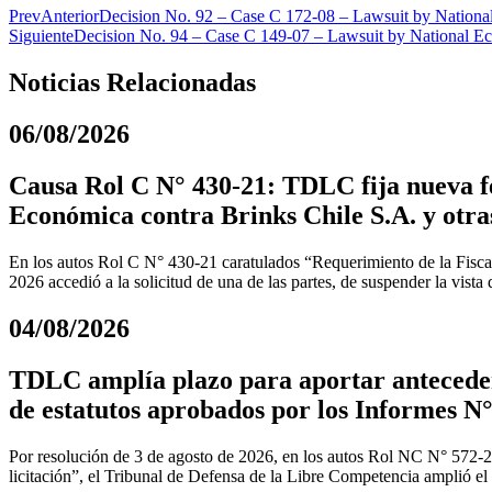
Prev
Anterior
Decision No. 92 – Case C 172-08 – Lawsuit by National 
Siguiente
Decision No. 94 – Case C 149-07 – Lawsuit by National Eco
Noticias Relacionadas
06/08/2026
Causa Rol C N° 430-21: TDLC fija nueva fe
Económica contra Brinks Chile S.A. y otra
En los autos Rol C N° 430-21 caratulados “Requerimiento de la Fiscal
2026 accedió a la solicitud de una de las partes, de suspender la vista
04/08/2026
TDLC amplía plazo para aportar anteceden
de estatutos aprobados por los Informes N°
Por resolución de 3 de agosto de 2026, en los autos Rol NC N° 572-
licitación”, el Tribunal de Defensa de la Libre Competencia amplió el