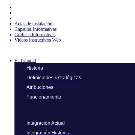
Ir
al
contenido
Actas de instalación
Cápsulas Informativas
Gráficas Informativas
Videos Instructivos Web
El Tribunal
Historia
Definiciones Estratégicas
Atribuciones
Funcionamiento
Integración Actual
Integración Histórica