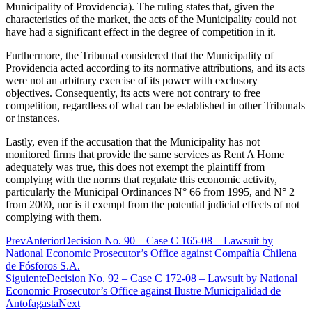
Municipality of Providencia). The ruling states that, given the
characteristics of the market, the acts of the Municipality could not
have had a significant effect in the degree of competition in it.
Furthermore, the Tribunal considered that the Municipality of
Providencia acted according to its normative attributions, and its acts
were not an arbitrary exercise of its power with exclusory
objectives. Consequently, its acts were not contrary to free
competition, regardless of what can be established in other Tribunals
or instances.
Lastly, even if the accusation that the Municipality has not
monitored firms that provide the same services as Rent A Home
adequately was true, this does not exempt the plaintiff from
complying with the norms that regulate this economic activity,
particularly the Municipal Ordinances N° 66 from 1995, and N° 2
from 2000, nor is it exempt from the potential judicial effects of not
complying with them.
Prev
Anterior
Decision No. 90 – Case C 165-08 – Lawsuit by
National Economic Prosecutor’s Office against Compañía Chilena
de Fósforos S.A.
Siguiente
Decision No. 92 – Case C 172-08 – Lawsuit by National
Economic Prosecutor’s Office against Ilustre Municipalidad de
Antofagasta
Next