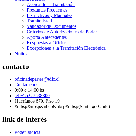
Acerca de la Tramitación
Preguntas Frecuentes
Instructivos y Manuales
Tramite Fácil
Validador de Documentos
Criterios de Autorizaciones de Poder
Aporta Antecedentes
Respuestas a Oficios
Excepciones a la Tramitación Electrónica
Noticias
contacto
oficinadepartes@tdlc.cl
Contáctenos
9:00 a 14:00 hs
tel:+56227538300
Huérfanos 670, Piso 19
&nbsp&nbsp&nbsp&nbsp&nbsp(Santiago-Chile)
link de interés
Poder Judicial