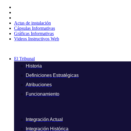
Ir
al
contenido
Actas de instalación
Cápsulas Informativas
Gráficas Informativas
Videos Instructivos Web
El Tribunal
Historia
Definiciones Estratégicas
Atribuciones
Funcionamiento
Integración Actual
Integración Histórica