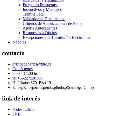
Acerca de la Tramitación
Preguntas Frecuentes
Instructivos y Manuales
Tramite Fácil
Validador de Documentos
Criterios de Autorizaciones de Poder
Aporta Antecedentes
Respuestas a Oficios
Excepciones a la Tramitación Electrónica
Noticias
contacto
oficinadepartes@tdlc.cl
Contáctenos
9:00 a 14:00 hs
tel:+56227538300
Huérfanos 670, Piso 19
&nbsp&nbsp&nbsp&nbsp&nbsp(Santiago-Chile)
link de interés
Poder Judicial
FNE