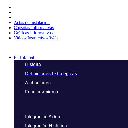
Ir
al
contenido
Actas de instalación
Cápsulas Informativas
Gráficas Informativas
Videos Instructivos Web
El Tribunal
Historia
Definiciones Estratégicas
Atribuciones
Funcionamiento
Integración Actual
Integración Histórica