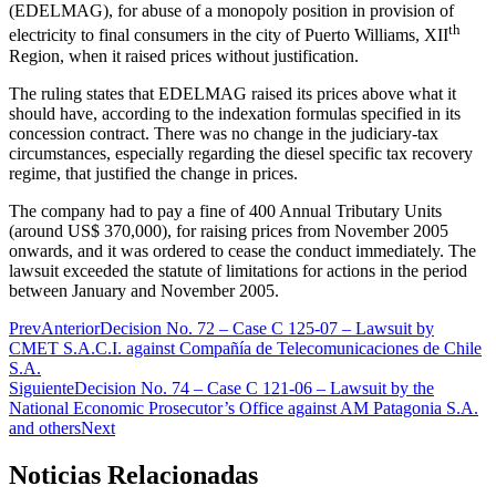
(EDELMAG), for abuse of a monopoly position in provision of
th
electricity to final consumers in the city of Puerto Williams, XII
Region, when it raised prices without justification.
The ruling states that EDELMAG raised its prices above what it
should have, according to the indexation formulas specified in its
concession contract. There was no change in the judiciary-tax
circumstances, especially regarding the diesel specific tax recovery
regime, that justified the change in prices.
The company had to pay a fine of 400 Annual Tributary Units
(around US$ 370,000), for raising prices from November 2005
onwards, and it was ordered to cease the conduct immediately. The
lawsuit exceeded the statute of limitations for actions in the period
between January and November 2005.
Prev
Anterior
Decision No. 72 – Case C 125-07 – Lawsuit by
CMET S.A.C.I. against Compañía de Telecomunicaciones de Chile
S.A.
Siguiente
Decision No. 74 – Case C 121-06 – Lawsuit by the
National Economic Prosecutor’s Office against AM Patagonia S.A.
and others
Next
Noticias Relacionadas