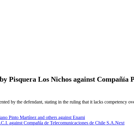
 by Pisquera Los Nichos against Compañía P
ented by the defendant, stating in the ruling that it lacks competency ov
ano Pinto Martínez and others against Enami
.I. against Compañía de Telecomunicaciones de Chile S.A.
Next