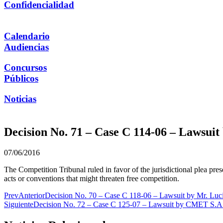
Confidencialidad
Calendario
Audiencias
Concursos
Públicos
Noticias
Decision No. 71 – Case C 114-06 – Lawsuit
07/06/2016
The Competition Tribunal ruled in favor of the jurisdictional plea pres
acts or conventions that might threaten free competition.
Prev
Anterior
Decision No. 70 – Case C 118-06 – Lawsuit by Mr. Luci
Siguiente
Decision No. 72 – Case C 125-07 – Lawsuit by CMET S.A.C