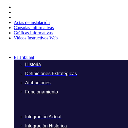
Ir
al
contenido
Actas de instalación
Cápsulas Informativas
Gráficas Informativas
Videos Instructivos Web
El Tribunal
Historia
Definiciones Estratégicas
Atribuciones
Funcionamiento
Integración Actual
Integración Histórica