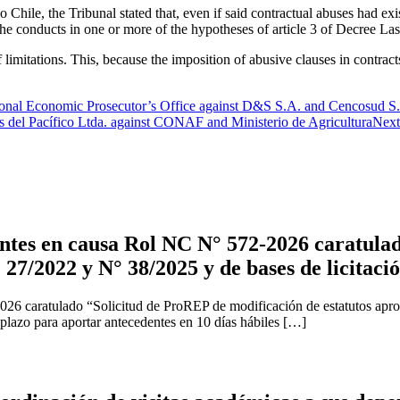
Chile, the Tribunal stated that, even if said contractual abuses had exi
the conducts in one or more of the hypotheses of article 3 of Decree Las
f limitations. This, because the imposition of abusive clauses in contra
ional Economic Prosecutor’s Office against D&S S.A. and Cencosud S
 del Pacífico Ltda. against CONAF and Ministerio de Agricultura
Next
tes en causa Rol NC N° 572-2026 caratulad
 27/2022 y N° 38/2025 y de bases de licitaci
2026 caratulado “Solicitud de ProREP de modificación de estatutos apr
 plazo para aportar antecedentes en 10 días hábiles […]