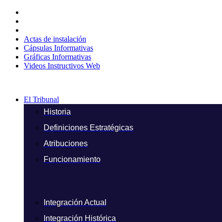
Ir
al
contenido
Actas de instalación
Cápsulas Informativas
Gráficas Informativas
Videos Instructivos Web
El Tribunal
Historia
Definiciones Estratégicas
Atribuciones
Funcionamiento
Integración Actual
Integración Histórica