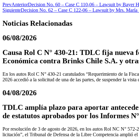
Prev
Anterior
Decision No. 60 – Case C 110-06 – Lawsuit by Bayer 
Siguiente
Decision No. 62 – Case C 122-06 – Lawsuit by Mrs. María 
Noticias Relacionadas
06/08/2026
Causa Rol C N° 430-21: TDLC fija nueva fe
Económica contra Brinks Chile S.A. y otra
En los autos Rol C N° 430-21 caratulados “Requerimiento de la Fiscal
2026 accedió a la solicitud de una de las partes, de suspender la vista
04/08/2026
TDLC amplía plazo para aportar anteceden
de estatutos aprobados por los Informes N°
Por resolución de 3 de agosto de 2026, en los autos Rol NC N° 572-
licitación”, el Tribunal de Defensa de la Libre Competencia amplió el