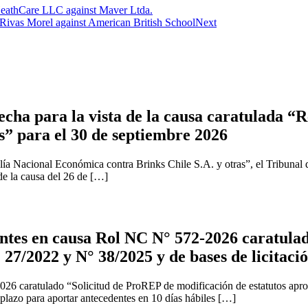
HeathCare LLC against Maver Ltda.
Rivas Morel against American British School
Next
cha para la vista de la causa caratulada “R
s” para el 30 de septiembre 2026
ía Nacional Económica contra Brinks Chile S.A. y otras”, el Tribunal 
 de la causa del 26 de […]
tes en causa Rol NC N° 572-2026 caratulad
 27/2022 y N° 38/2025 y de bases de licitaci
2026 caratulado “Solicitud de ProREP de modificación de estatutos apr
 plazo para aportar antecedentes en 10 días hábiles […]