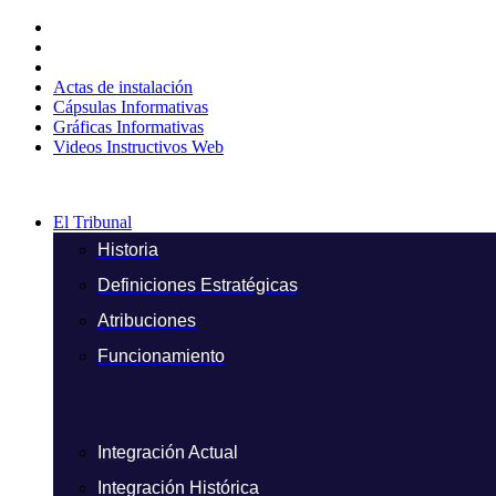
Ir
al
contenido
Actas de instalación
Cápsulas Informativas
Gráficas Informativas
Videos Instructivos Web
El Tribunal
Historia
Definiciones Estratégicas
Atribuciones
Funcionamiento
Integración Actual
Integración Histórica