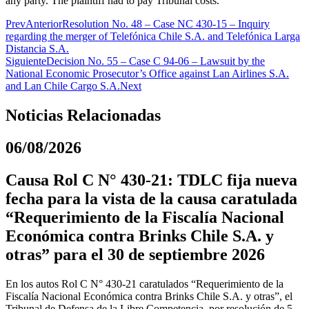
any party. The plaintiff had to pay Tribunal costs.
Prev
Anterior
Resolution No. 48 – Case NC 430-15 – Inquiry
regarding the merger of Telefónica Chile S.A. and Telefónica Larga
Distancia S.A.
Siguiente
Decision No. 55 – Case C 94-06 – Lawsuit by the
National Economic Prosecutor’s Office against Lan Airlines S.A.
and Lan Chile Cargo S.A.
Next
Noticias Relacionadas
06/08/2026
Causa Rol C N° 430-21: TDLC fija nueva
fecha para la vista de la causa caratulada
“Requerimiento de la Fiscalía Nacional
Económica contra Brinks Chile S.A. y
otras” para el 30 de septiembre 2026
En los autos Rol C N° 430-21 caratulados “Requerimiento de la
Fiscalía Nacional Económica contra Brinks Chile S.A. y otras”, el
Tribunal de Defensa de la Libre Competencia, por resolución de 5