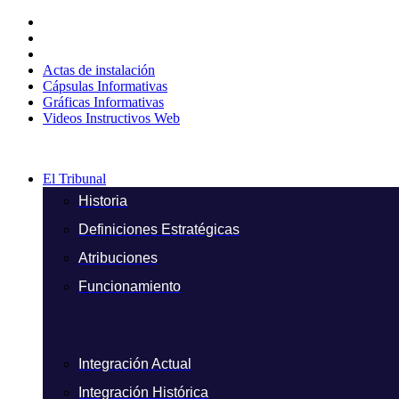
Ir
al
contenido
Actas de instalación
Cápsulas Informativas
Gráficas Informativas
Videos Instructivos Web
El Tribunal
Historia
Definiciones Estratégicas
Atribuciones
Funcionamiento
Integración Actual
Integración Histórica