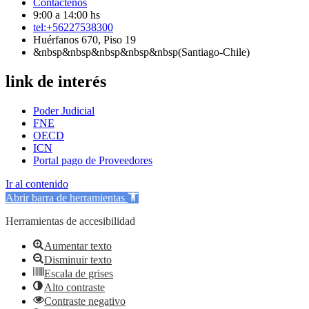
Contáctenos
9:00 a 14:00 hs
tel:+56227538300
Huérfanos 670, Piso 19
&nbsp&nbsp&nbsp&nbsp&nbsp(Santiago-Chile)
link de interés
Poder Judicial
FNE
OECD
ICN
Portal pago de Proveedores
Ir al contenido
Abrir barra de herramientas
Herramientas de accesibilidad
Aumentar texto
Disminuir texto
Escala de grises
Alto contraste
Contraste negativo