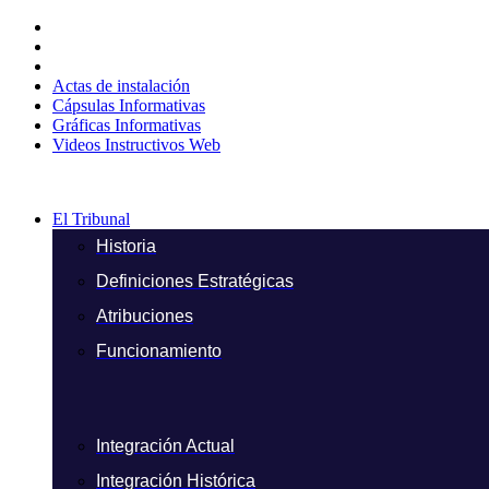
Ir
al
contenido
Actas de instalación
Cápsulas Informativas
Gráficas Informativas
Videos Instructivos Web
El Tribunal
Historia
Definiciones Estratégicas
Atribuciones
Funcionamiento
Integración Actual
Integración Histórica