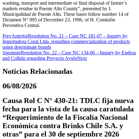
washing, transport and intermediate or final disposal of farmer’s
markets residue in Puente Alto County”, presented by I.
Municipalidad de Puente Alto. These bases follow number 14 of
Dictamen N° 995 of December 23, 1996, of H. Comisión
Preventiva Central.
Prev
Anterior
Resolution No. 21 – Case NC 181-07 – Inquiry by
Importadora Coral Ltda. regarding commercialization of products
using determinate brands
Siguiente
Resolution No. 22 – Case NC 134-06 – Inquiry by Endesa
and Colbún regarding Proyecto Aysén
Next
Noticias Relacionadas
06/08/2026
Causa Rol C N° 430-21: TDLC fija nueva
fecha para la vista de la causa caratulada
“Requerimiento de la Fiscalía Nacional
Económica contra Brinks Chile S.A. y
otras” para el 30 de septiembre 2026