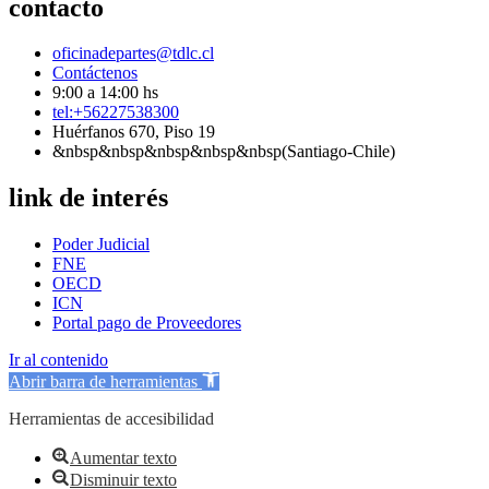
contacto
oficinadepartes@tdlc.cl
Contáctenos
9:00 a 14:00 hs
tel:+56227538300
Huérfanos 670, Piso 19
&nbsp&nbsp&nbsp&nbsp&nbsp(Santiago-Chile)
link de interés
Poder Judicial
FNE
OECD
ICN
Portal pago de Proveedores
Ir al contenido
Abrir barra de herramientas
Herramientas de accesibilidad
Aumentar texto
Disminuir texto