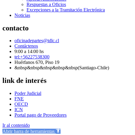
Respuestas a Oficios
Excepciones a la Tramitación Electrónica
Noticias
contacto
oficinadepartes@tdlc.cl
Contáctenos
9:00 a 14:00 hs
tel:+56227538300
Huérfanos 670, Piso 19
&nbsp&nbsp&nbsp&nbsp&nbsp(Santiago-Chile)
link de interés
Poder Judicial
FNE
OECD
ICN
Portal pago de Proveedores
Ir al contenido
Abrir barra de herramientas