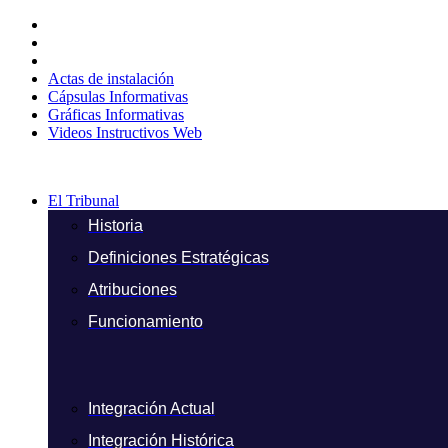
Ir
al
contenido
Actas de instalación
Cápsulas Informativas
Gráficas Informativas
Videos Instructivos Web
El Tribunal
Historia
Definiciones Estratégicas
Atribuciones
Funcionamiento
Integración Actual
Integración Histórica