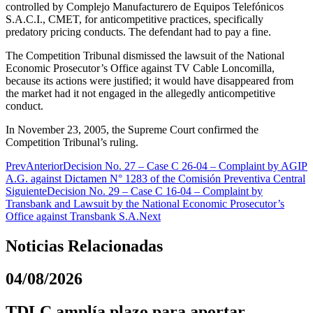
controlled by Complejo Manufacturero de Equipos Telefónicos
S.A.C.I., CMET, for anticompetitive practices, specifically
predatory pricing conducts. The defendant had to pay a fine.
The Competition Tribunal dismissed the lawsuit of the National
Economic Prosecutor’s Office against TV Cable Loncomilla,
because its actions were justified; it would have disappeared from
the market had it not engaged in the allegedly anticompetitive
conduct.
In November 23, 2005, the Supreme Court confirmed the
Competition Tribunal’s ruling.
Prev
Anterior
Decision No. 27 – Case C 26-04 – Complaint by AGIP
A.G. against Dictamen N° 1283 of the Comisión Preventiva Central
Siguiente
Decision No. 29 – Case C 16-04 – Complaint by
Transbank and Lawsuit by the National Economic Prosecutor’s
Office against Transbank S.A.
Next
Noticias Relacionadas
04/08/2026
TDLC amplía plazo para aportar