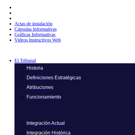
Ir
al
contenido
Actas de instalación
Cápsulas Informativas
Gráficas Informativas
Videos Instructivos Web
El Tribunal
Historia
Definiciones Estratégicas
Atribuciones
Funcionamiento
Integración Actual
Integración Histórica