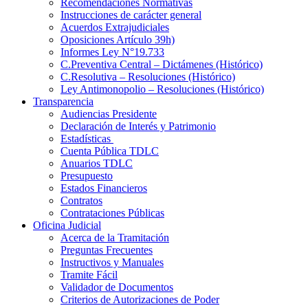
Recomendaciones Normativas
Instrucciones de carácter general
Acuerdos Extrajudiciales
Oposiciones Artículo 39h)
Informes Ley N°19.733
C.Preventiva Central – Dictámenes (Histórico)
C.Resolutiva – Resoluciones (Histórico)
Ley Antimonopolio – Resoluciones (Histórico)
Transparencia
Audiencias Presidente
Declaración de Interés y Patrimonio
Estadísticas
Cuenta Pública TDLC
Anuarios TDLC
Presupuesto
Estados Financieros
Contratos
Contrataciones Públicas
Oficina Judicial
Acerca de la Tramitación
Preguntas Frecuentes
Instructivos y Manuales
Tramite Fácil
Validador de Documentos
Criterios de Autorizaciones de Poder