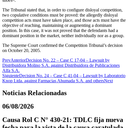
shoes–.
The Tribunal stated that, in order to configure disloyal competition,
two copulative conditions must be proved: the allegedly disloyal
competition acts must have taken place, and those acts must have the
objective of reaching, maintaining or augmenting a dominant
position. In this case, it was not proved that the defendants had a
dominant position in the market, neither individually nor as a group.
The Supreme Court confirmed the Competition Tribunal’s decision
on October 20, 2005.
Prev
Anterior
Decision No. 22 – Case C 17-04 – Lawsuit by
Distribuidora Molino S.A. against Distribuidora de Publicaciones
Alfa S.A.
Siguiente
Decision No. 24 – Case C 41-04 – Lawsuit by Laboratorio
Knop Ltda. against Farmacias Ahumada S.A. and others
Next
Noticias Relacionadas
06/08/2026
Causa Rol C N° 430-21: TDLC fija nueva
fecha para la vista de la causa caratulada