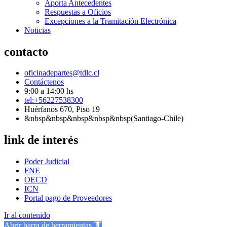
Aporta Antecedentes
Respuestas a Oficios
Excepciones a la Tramitación Electrónica
Noticias
contacto
oficinadepartes@tdlc.cl
Contáctenos
9:00 a 14:00 hs
tel:+56227538300
Huérfanos 670, Piso 19
&nbsp&nbsp&nbsp&nbsp&nbsp(Santiago-Chile)
link de interés
Poder Judicial
FNE
OECD
ICN
Portal pago de Proveedores
Ir al contenido
Abrir barra de herramientas