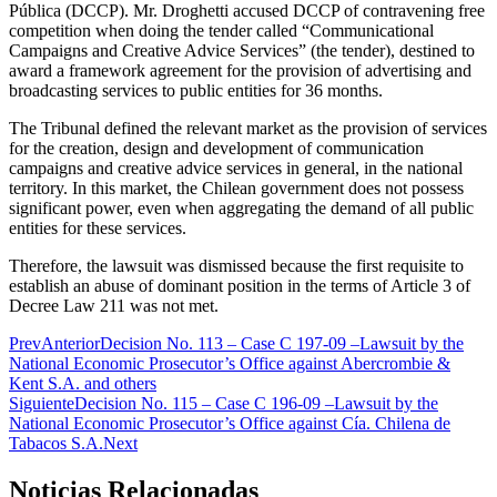
Pública (DCCP). Mr. Droghetti accused DCCP of contravening free
competition when doing the tender called “Communicational
Campaigns and Creative Advice Services” (the tender), destined to
award a framework agreement for the provision of advertising and
broadcasting services to public entities for 36 months.
The Tribunal defined the relevant market as the provision of services
for the creation, design and development of communication
campaigns and creative advice services in general, in the national
territory. In this market, the Chilean government does not possess
significant power, even when aggregating the demand of all public
entities for these services.
Therefore, the lawsuit was dismissed because the first requisite to
establish an abuse of dominant position in the terms of Article 3 of
Decree Law 211 was not met.
Prev
Anterior
Decision No. 113 – Case C 197-09 –Lawsuit by the
National Economic Prosecutor’s Office against Abercrombie &
Kent S.A. and others
Siguiente
Decision No. 115 – Case C 196-09 –Lawsuit by the
National Economic Prosecutor’s Office against Cía. Chilena de
Tabacos S.A.
Next
Noticias Relacionadas