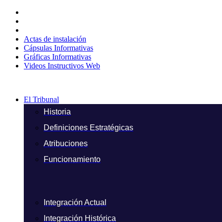
Ir
al
contenido
Actas de instalación
Cápsulas Informativas
Gráficas Informativas
Videos Instructivos Web
El Tribunal
Historia
Definiciones Estratégicas
Atribuciones
Funcionamiento
Integración Actual
Integración Histórica