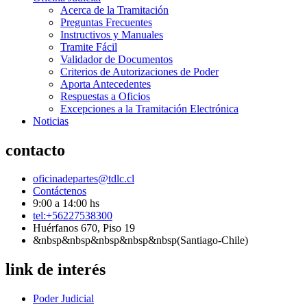
Acerca de la Tramitación
Preguntas Frecuentes
Instructivos y Manuales
Tramite Fácil
Validador de Documentos
Criterios de Autorizaciones de Poder
Aporta Antecedentes
Respuestas a Oficios
Excepciones a la Tramitación Electrónica
Noticias
contacto
oficinadepartes@tdlc.cl
Contáctenos
9:00 a 14:00 hs
tel:+56227538300
Huérfanos 670, Piso 19
&nbsp&nbsp&nbsp&nbsp&nbsp(Santiago-Chile)
link de interés
Poder Judicial