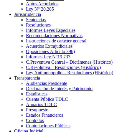
Autos Acordados
Ley N° 20.285
Jurisprudencia
Sentencias
Resoluciones
Informes Leyes Especiales
Recomendaciones Normativas
Instrucciones de carácter general
Acuerdos Extrajudiciales
Oposiciones Artículo 39h)
Informes Ley N°19.733
C.Preventiva Central – Dictámenes (Histórico)
C.Resolutiva – Resoluciones (Histórico)
Ley Antimonopolio – Resoluciones (Histórico)
Transparencia
Audiencias Presidente
Declaración de Interés y Patrimonio
Estadísticas
Cuenta Pública TDLC
Anuarios TDLC
Presupuesto
Estados Financieros
Contratos
Contrataciones Públicas
Oficina Judicial