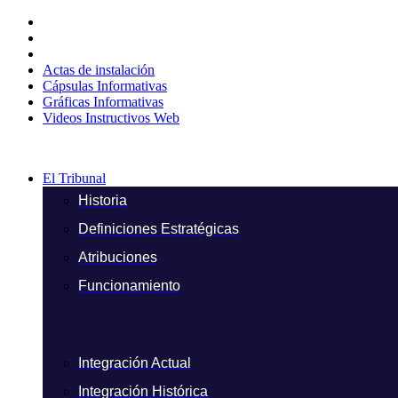
Ir
al
contenido
Actas de instalación
Cápsulas Informativas
Gráficas Informativas
Videos Instructivos Web
El Tribunal
Historia
Definiciones Estratégicas
Atribuciones
Funcionamiento
Integración Actual
Integración Histórica