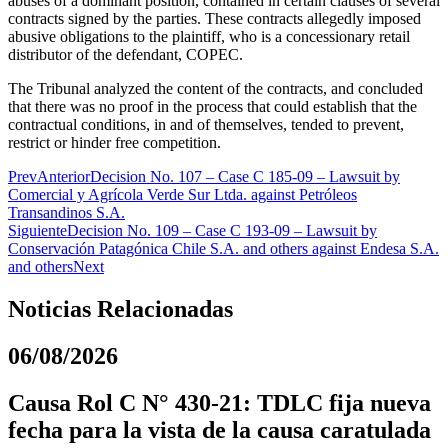
abuses of a dominant position, contained in certain clauses of several
contracts signed by the parties. These contracts allegedly imposed
abusive obligations to the plaintiff, who is a concessionary retail
distributor of the defendant, COPEC.
The Tribunal analyzed the content of the contracts, and concluded
that there was no proof in the process that could establish that the
contractual conditions, in and of themselves, tended to prevent,
restrict or hinder free competition.
Prev
Anterior
Decision No. 107 – Case C 185-09 – Lawsuit by
Comercial y Agrícola Verde Sur Ltda. against Petróleos
Transandinos S.A.
Siguiente
Decision No. 109 – Case C 193-09 – Lawsuit by
Conservación Patagónica Chile S.A. and others against Endesa S.A.
and others
Next
Noticias Relacionadas
06/08/2026
Causa Rol C N° 430-21: TDLC fija nueva
fecha para la vista de la causa caratulada