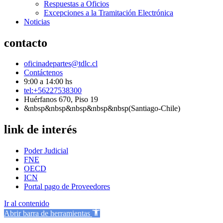
Respuestas a Oficios
Excepciones a la Tramitación Electrónica
Noticias
contacto
oficinadepartes@tdlc.cl
Contáctenos
9:00 a 14:00 hs
tel:+56227538300
Huérfanos 670, Piso 19
&nbsp&nbsp&nbsp&nbsp&nbsp(Santiago-Chile)
link de interés
Poder Judicial
FNE
OECD
ICN
Portal pago de Proveedores
Ir al contenido
Abrir barra de herramientas