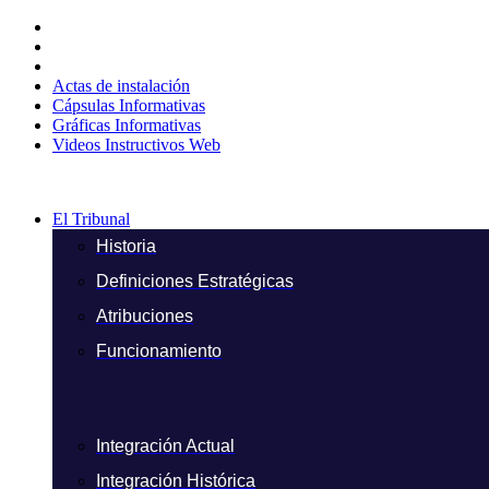
Ir
al
contenido
Actas de instalación
Cápsulas Informativas
Gráficas Informativas
Videos Instructivos Web
El Tribunal
Historia
Definiciones Estratégicas
Atribuciones
Funcionamiento
Integración Actual
Integración Histórica