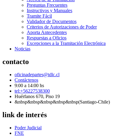
Preguntas Frecuentes
Instructivos y Manuales
Tramite Fácil
Validador de Documentos
Criterios de Autorizaciones de Poder
Aporta Antecedentes
Respuestas a Oficios
Excepciones a la Tramitación Electrónica
Noticias
contacto
oficinadepartes@tdlc.cl
Contáctenos
9:00 a 14:00 hs
tel:+56227538300
Huérfanos 670, Piso 19
&nbsp&nbsp&nbsp&nbsp&nbsp(Santiago-Chile)
link de interés
Poder Judicial
FNE