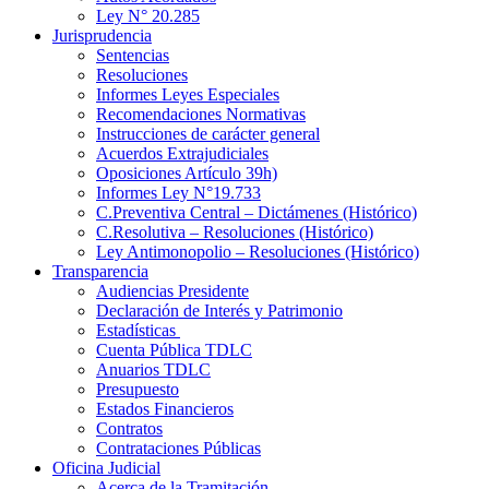
Ley N° 20.285
Jurisprudencia
Sentencias
Resoluciones
Informes Leyes Especiales
Recomendaciones Normativas
Instrucciones de carácter general
Acuerdos Extrajudiciales
Oposiciones Artículo 39h)
Informes Ley N°19.733
C.Preventiva Central – Dictámenes (Histórico)
C.Resolutiva – Resoluciones (Histórico)
Ley Antimonopolio – Resoluciones (Histórico)
Transparencia
Audiencias Presidente
Declaración de Interés y Patrimonio
Estadísticas
Cuenta Pública TDLC
Anuarios TDLC
Presupuesto
Estados Financieros
Contratos
Contrataciones Públicas
Oficina Judicial
Acerca de la Tramitación