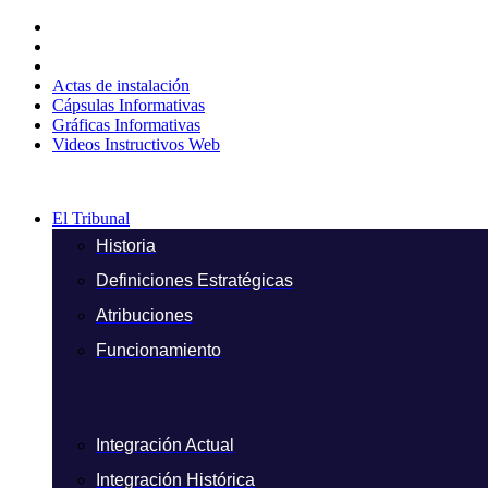
Ir
al
contenido
Actas de instalación
Cápsulas Informativas
Gráficas Informativas
Videos Instructivos Web
El Tribunal
Historia
Definiciones Estratégicas
Atribuciones
Funcionamiento
Integración Actual
Integración Histórica