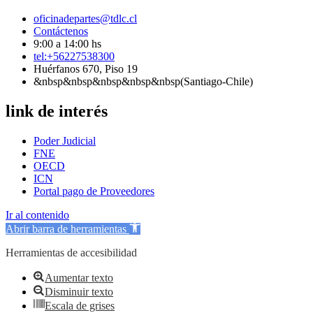
oficinadepartes@tdlc.cl
Contáctenos
9:00 a 14:00 hs
tel:+56227538300
Huérfanos 670, Piso 19
&nbsp&nbsp&nbsp&nbsp&nbsp(Santiago-Chile)
link de interés
Poder Judicial
FNE
OECD
ICN
Portal pago de Proveedores
Ir al contenido
Abrir barra de herramientas
Herramientas de accesibilidad
Aumentar texto
Disminuir texto
Escala de grises