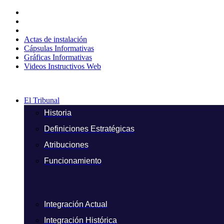
Ir
al
contenido
Actas de instalación
Cápsulas Informativas
Gráficas Informativas
Videos Instructivos Web
El Tribunal
Historia
Definiciones Estratégicas
Atribuciones
Funcionamiento
Integración Actual
Integración Histórica