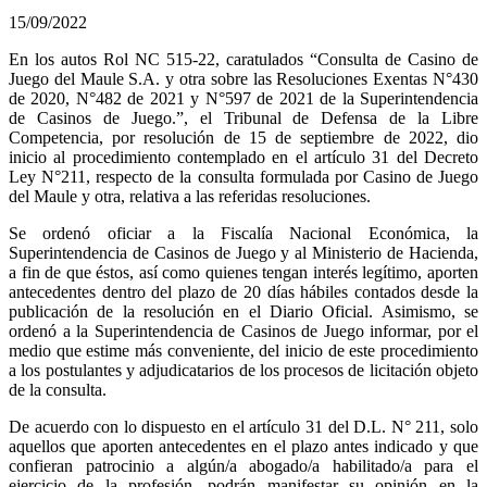
15/09/2022
En los autos Rol NC 515-22, caratulados “Consulta de Casino de
Juego del Maule S.A. y otra sobre las Resoluciones Exentas N°430
de 2020, N°482 de 2021 y N°597 de 2021 de la Superintendencia
de Casinos de Juego.”, el Tribunal de Defensa de la Libre
Competencia, por resolución de 15 de septiembre de 2022, dio
inicio al procedimiento contemplado en el artículo 31 del Decreto
Ley N°211, respecto de la consulta formulada por Casino de Juego
del Maule y otra, relativa a las referidas resoluciones.
Se ordenó oficiar a la Fiscalía Nacional Económica, la
Superintendencia de Casinos de Juego y al Ministerio de Hacienda,
a fin de que éstos, así como quienes tengan interés legítimo, aporten
antecedentes dentro del plazo de 20 días hábiles contados desde la
publicación de la resolución en el Diario Oficial. Asimismo, se
ordenó a la Superintendencia de Casinos de Juego informar, por el
medio que estime más conveniente, del inicio de este procedimiento
a los postulantes y adjudicatarios de los procesos de licitación objeto
de la consulta.
De acuerdo con lo dispuesto en el artículo 31 del D.L. N° 211, solo
aquellos que aporten antecedentes en el plazo antes indicado y que
confieran patrocinio a algún/a abogado/a habilitado/a para el
ejercicio de la profesión, podrán manifestar su opinión en la