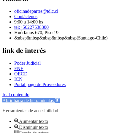
oficinadepartes@tdlc.cl
Contáctenos
9:00 a 14:00 hs
tel:+56227538300
Huérfanos 670, Piso 19
&nbsp&nbsp&nbsp&nbsp&nbsp(Santiago-Chile)
link de interés
Poder Judicial
FNE
OECD
ICN
Portal pago de Proveedores
Ir al contenido
Abrir barra de herramientas
Herramientas de accesibilidad
Aumentar texto
Disminuir texto