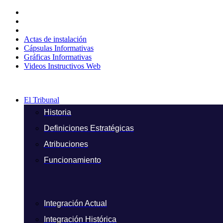
Ir
al
contenido
Actas de instalación
Cápsulas Informativas
Gráficas Informativas
Videos Instructivos Web
El Tribunal
Historia
Definiciones Estratégicas
Atribuciones
Funcionamiento
Integración Actual
Integración Histórica