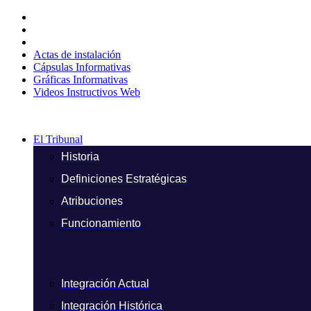
Ir
al
contenido
Actas de instalación
Cápsulas Informativas
Gráficas Informativas
Videos Instructivos Web
El Tribunal
Historia
Definiciones Estratégicas
Atribuciones
Funcionamiento
Integración Actual
Integración Histórica