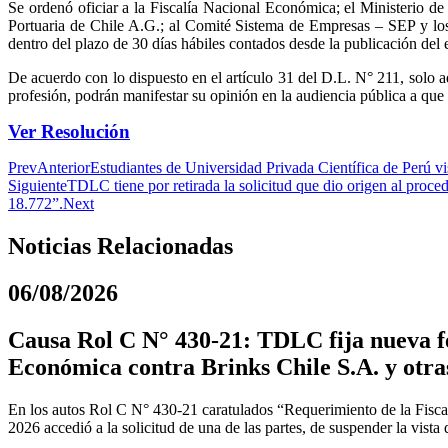
Se ordenó oficiar a la Fiscalía Nacional Económica; el Ministerio 
Portuaria de Chile A.G.; al Comité Sistema de Empresas – SEP y los c
dentro del plazo de 30 días hábiles contados desde la publicación del e
De acuerdo con lo dispuesto en el artículo 31 del D.L. N° 211, solo aq
profesión, podrán manifestar su opinión en la audiencia pública a que s
Ver Resolución
Prev
Anterior
Estudiantes de Universidad Privada Científica de Perú v
Siguiente
TDLC tiene por retirada la solicitud que dio origen al pro
18.772”.
Next
Noticias Relacionadas
06/08/2026
Causa Rol C N° 430-21: TDLC fija nueva fe
Económica contra Brinks Chile S.A. y otra
En los autos Rol C N° 430-21 caratulados “Requerimiento de la Fiscal
2026 accedió a la solicitud de una de las partes, de suspender la vista