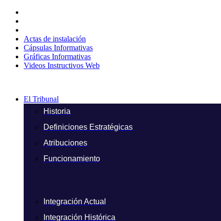
Ir
al
contenido
Actas de instalación
Cápsulas Informativas
Gráficas Informativas
Videos Instructivos Web
El Tribunal
Historia
Definiciones Estratégicas
Atribuciones
Funcionamiento
Integración Actual
Integración Histórica