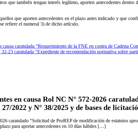
s que también tengan interés legítimo, aporten antecedentes dentro del
uellos que aporten antecedentes en el plazo antes indicado y que confie
e refiere el numeral 3) de dicho artículo.
la causa caratulada “Requerimiento de la FNE en contra de Cadena Com
2-23 caratulada “Expediente de recomendación normativa sobre partici
tes en causa Rol NC N° 572-2026 caratulad
 27/2022 y N° 38/2025 y de bases de licitaci
2026 caratulado “Solicitud de ProREP de modificación de estatutos apr
 plazo para aportar antecedentes en 10 días hábiles […]